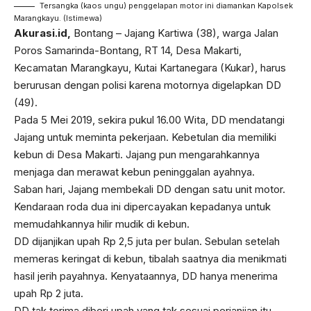
Tersangka (kaos ungu) penggelapan motor ini diamankan Kapolsek
Marangkayu. (Istimewa)
Akurasi.id,
Bontang – Jajang Kartiwa (38), warga Jalan
Poros Samarinda-Bontang, RT 14, Desa Makarti,
Kecamatan Marangkayu, Kutai Kartanegara (Kukar), harus
berurusan dengan polisi karena motornya digelapkan DD
(49).
Pada 5 Mei 2019, sekira pukul 16.00 Wita, DD mendatangi
Jajang untuk meminta pekerjaan. Kebetulan dia memiliki
kebun di Desa Makarti. Jajang pun mengarahkannya
menjaga dan merawat kebun peninggalan ayahnya.
Saban hari, Jajang membekali DD dengan satu unit motor.
Kendaraan roda dua ini dipercayakan kepadanya untuk
memudahkannya hilir mudik di kebun.
DD dijanjikan upah Rp 2,5 juta per bulan. Sebulan setelah
memeras keringat di kebun, tibalah saatnya dia menikmati
hasil jerih payahnya. Kenyataannya, DD hanya menerima
upah Rp 2 juta.
DD tak terima diberi upah yang tak sesuai perjanjian itu.