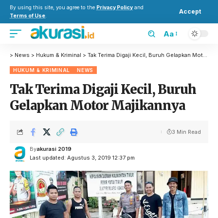
By using this site, you agree to the
Privacy Policy
and
Accept
Terms of Use
.
Aa
>
News
>
Hukum & Kriminal
>
Tak Terima Digaji Kecil, Buruh Gelapkan Motor Majikannya
HUKUM & KRIMINAL
NEWS
Tak Terima Digaji Kecil, Buruh
Gelapkan Motor Majikannya
3 Min Read
By
akurasi 2019
Last updated: Agustus 3, 2019 12:37 pm