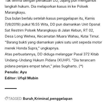
Tak terima dengan perlakuan DD, Jajang pun mengambil
langkah hukum. Dia melaporkan kasus ini ke Polsek
Marangkayu.
Dua bulan berlalu setelah kasus penggelapan itu, Kamis
(1/8/2019) pukul 16.55 Wita, DD pun diamankan Unit Opsnal
Sat Restrim Polsek Marangkayu di Jalan Kebun, RT 02,
Desa Long Wehea, Kecamatan Muara Wahau, Kutai Timur.
“Barang bukti yang diamankan yakni satu unit sepeda motor
merek Honda Supra,” ungkapnya.
Atas perbuatannya, DD diduga melanggar Pasal 372 Kitab
Undang-Undang Hukum Pidana (KUHP). “Dia terancam
pidana penjara empat tahun,” jelas Sugiharto. (*)
Penulis: Ayu
Editor: Ufqil Mubin
TAGGED:
Buruh
Kriminal
penggelapan