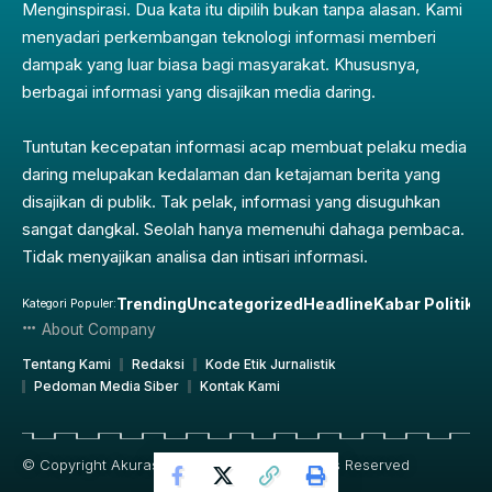
Menginspirasi. Dua kata itu dipilih bukan tanpa alasan. Kami
menyadari perkembangan teknologi informasi memberi
dampak yang luar biasa bagi masyarakat. Khususnya,
berbagai informasi yang disajikan media daring.
Tuntutan kecepatan informasi acap membuat pelaku media
daring melupakan kedalaman dan ketajaman berita yang
disajikan di publik. Tak pelak, informasi yang disuguhkan
sangat dangkal. Seolah hanya memenuhi dahaga pembaca.
Tidak menyajikan analisa dan intisari informasi.
Trending
Uncategorized
Headline
Kabar Politik
Pe
Kategori Populer:
About Company
Tentang Kami
Redaksi
Kode Etik Jurnalistik
Pedoman Media Siber
Kontak Kami
© Copyright Akurasi.id 2019 – 2025, All Rights Reserved