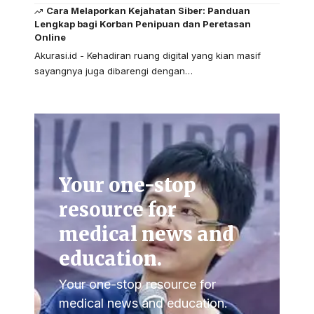
Cara Melaporkan Kejahatan Siber: Panduan
Lengkap bagi Korban Penipuan dan Peretasan
Online
Akurasi.id - Kehadiran ruang digital yang kian masif
sayangnya juga dibarengi dengan…
Your one-stop
resource for
medical news and
education.
Your one-stop resource for
medical news and education.