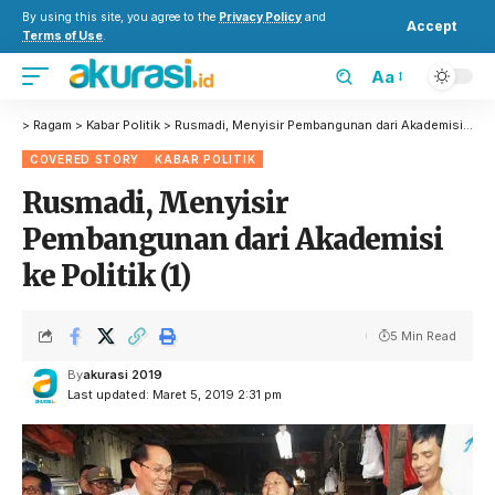
By using this site, you agree to the
Privacy Policy
and
Accept
Terms of Use
.
Aa
>
Ragam
>
Kabar Politik
>
Rusmadi, Menyisir Pembangunan dari Akademisi ke Politik (1)
COVERED STORY
KABAR POLITIK
Rusmadi, Menyisir
Pembangunan dari Akademisi
ke Politik (1)
5 Min Read
By
akurasi 2019
Last updated: Maret 5, 2019 2:31 pm