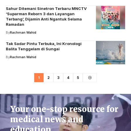
Sahur Ditemani Sinetron Terbaru MNCTV
‘Suparman Reborn 3 dan Layangan
Terbang’, Dijamin Anti Ngantuk Selama
Ramadan
By
Rachman Wahid
Tak Sadar Pintu Terbuka, Ini Kronologi
Balita Tenggelam di Sungai
By
Rachman Wahid
1
2
3
4
5
Your one-stop resource for
medical news and
education.