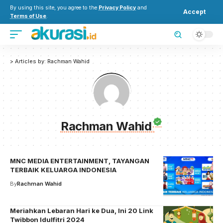
By using this site, you agree to the
Privacy Policy
and
Accept
Terms of Use
.
>
Articles by: Rachman Wahid
Rachman Wahid
MNC MEDIA ENTERTAINMENT, TAYANGAN
TERBAIK KELUARGA INDONESIA
By
Rachman Wahid
Meriahkan Lebaran Hari ke Dua, Ini 20 Link
Twibbon Idulfitri 2024