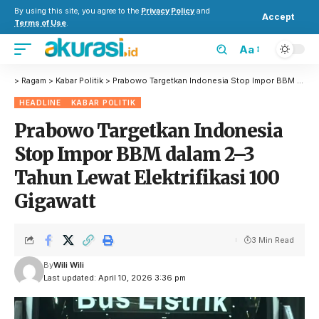
By using this site, you agree to the
Privacy Policy
and
Accept
Terms of Use
.
Aa
>
Ragam
>
Kabar Politik
>
Prabowo Targetkan Indonesia Stop Impor BBM dalam 2–3 Tahun Lewat Elektrifikasi 100 Gigawatt
HEADLINE
KABAR POLITIK
Prabowo Targetkan Indonesia
Stop Impor BBM dalam 2–3
Tahun Lewat Elektrifikasi 100
Gigawatt
3 Min Read
By
Wili Wili
Last updated: April 10, 2026 3:36 pm