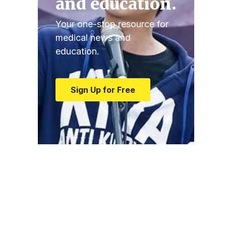
and education.
Your one-stop resource for
medical news and
education.
Sign Up for Free