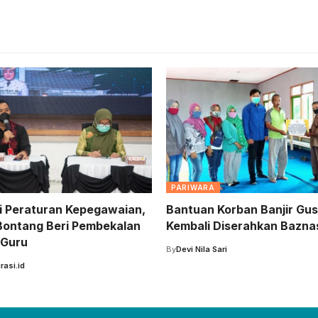
PARIWARA
si Peraturan Kepegawaian,
Bantuan Korban Banjir Gu
ontang Beri Pembekalan
Kembali Diserahkan Bazna
 Guru
By
Devi Nila Sari
rasi.id