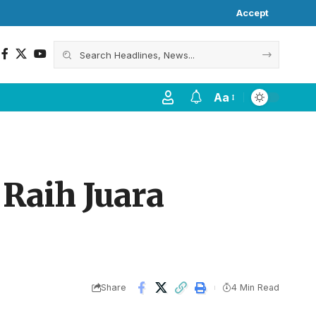
Accept
Aa
 Raih Juara
Share
4 Min Read