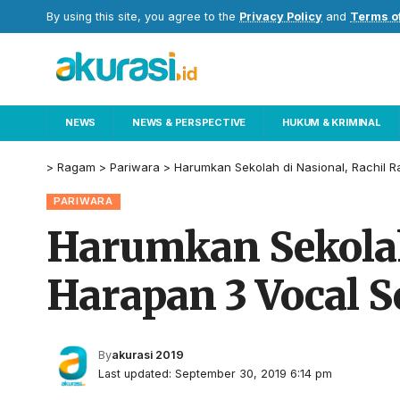
By using this site, you agree to the
Privacy Policy
and
Terms o
NEWS
NEWS & PERSPECTIVE
HUKUM & KRIMINAL
>
Ragam
>
Pariwara
>
Harumkan Sekolah di Nasional, Rachil R
PARIWARA
Harumkan Sekolah 
Harapan 3 Vocal S
By
akurasi 2019
Last updated: September 30, 2019 6:14 pm