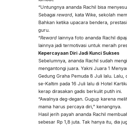
“Untungnya ananda Rachil bisa menyesua
Sebagai
reward
, kata Wike, sekolah me
Bahkan ketika upacara bendera, prestas
guru.
“
Reward
lainnya foto ananda Rachil dipa
lainnya jadi termotivasi untuk meraih pres
Kepercayaan Diri Jadi Kunci Sukses
Sebelumnya, ananda Rachil sudah mengi
mengantongi juara. Yakni Juara 1 Menya
Gedung Graha Pemuda 8 Juli lalu. Lalu, 
se-Kaltim pada 16 Juli lalu di Hotel Kar
kerap dirasakan gadis berkulit putih ini.
“Awalnya deg-degan. Gugup karena meliha
mama harus percaya diri,” kenangnya.
Hasil jerih payah ananda Rachil membua
sebesar Rp 1,8 juta. Tak hanya itu, dia ju