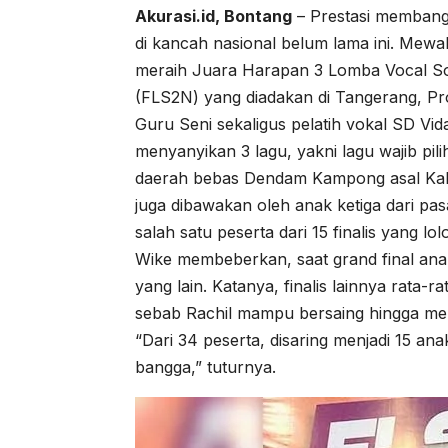
Akurasi.id, Bontang
– Prestasi membang
di kancah nasional belum lama ini. Mewaki
meraih Juara Harapan 3 Lomba Vocal Sol
(FLS2N) yang diadakan di Tangerang, Pro
Guru Seni sekaligus pelatih vokal SD Vid
menyanyikan 3 lagu, yakni lagu wajib pil
daerah bebas Dendam Kampong asal Kalt
juga dibawakan oleh anak ketiga dari pa
salah satu peserta dari 15 finalis yang lo
Wike membeberkan, saat grand final anan
yang lain. Katanya, finalis lainnya rata
sebab Rachil mampu bersaing hingga mer
“Dari 34 peserta, disaring menjadi 15 a
bangga,” tuturnya.