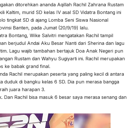
gakan ditorehkan ananda Aqillah Rachil Zahrana Rustam
li Kaltim, murid SD kelas IV asal SD Vidatra Bontang ini
o tingkat SD di ajang Lomba Seni Siswa Nasional
vinsi Banten, pada Jumat (20/9/19) lalu.
atra Bontang, Wike Salvitri mengatakan Rachil tampil
ihan berjudul Andai Aku Besar Nanti dari Sherina dan lagu
im. Lagu wajib tambahan bertajuk Doa Anak Negeri pun
sangan Rustam dan Wahyu Sugiyarti ini. Rachil merupakan
los ke babak grand final.
da Rachil merupakan peserta yang paling kecil di antara
-rata duduk di bangku kelas 6 SD. Dia pun merasa bangga
aih juara harapan 3.
nak. Dan Rachil bisa masuk 6 besar saya merasa senang dan