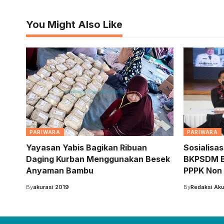
You Might Also Like
PARIWARA
PARIWARA
Yayasan Yabis Bagikan Ribuan
Sosialisa
Daging Kurban Menggunakan Besek
BKPSDM B
Anyaman Bambu
PPPK Non
By
akurasi 2019
By
Redaksi Aku