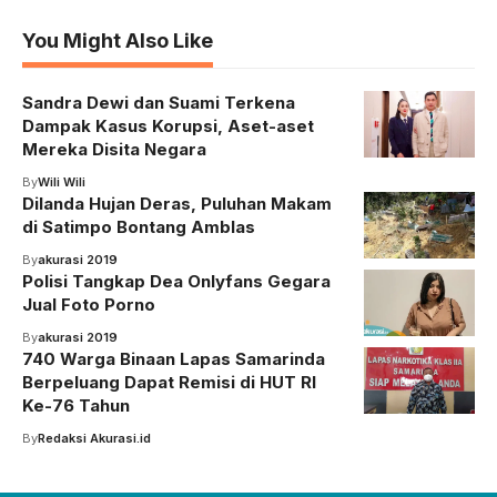
You Might Also Like
Sandra Dewi dan Suami Terkena
Dampak Kasus Korupsi, Aset-aset
Mereka Disita Negara
By
Wili Wili
Dilanda Hujan Deras, Puluhan Makam
di Satimpo Bontang Amblas
By
akurasi 2019
Polisi Tangkap Dea Onlyfans Gegara
Jual Foto Porno
By
akurasi 2019
740 Warga Binaan Lapas Samarinda
Berpeluang Dapat Remisi di HUT RI
Ke-76 Tahun
By
Redaksi Akurasi.id