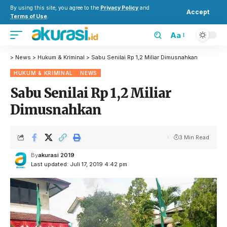
By using this site, you agree to the
Privacy Policy
and
Accept
Terms of Use
.
Aa
>
News
>
Hukum & Kriminal
>
Sabu Senilai Rp 1,2 Miliar Dimusnahkan
HUKUM & KRIMINAL
NEWS
Sabu Senilai Rp 1,2 Miliar
Dimusnahkan
3 Min Read
By
akurasi 2019
Last updated: Juli 17, 2019 4:42 pm