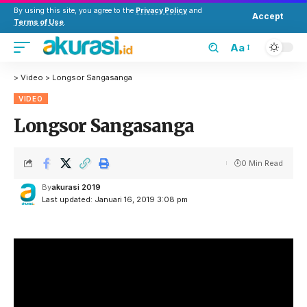
By using this site, you agree to the
Privacy Policy
and
Accept
Terms of Use
.
Aa
>
Video
>
Longsor Sangasanga
VIDEO
Longsor Sangasanga
0 Min Read
By
akurasi 2019
Last updated: Januari 16, 2019 3:08 pm