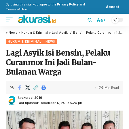
By using this site, you agree to the
Privacy Policy
and
Accept
Terms of Use
.
Aa
>
News
>
Hukum & Kriminal
>
Lagi Asyik Isi Bensin, Pelaku Curanmor Ini Jadi Bulan-Bulanan Warga
HUKUM & KRIMINAL
NEWS
Lagi Asyik Isi Bensin, Pelaku
Curanmor Ini Jadi Bulan-
Bulanan Warga
3 Min Read
By
akurasi 2019
Last updated: Desember 17, 2019 8:20 pm