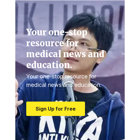
Your one-stop
resource for
medical news and
education.
Your one-stop resource for
medical news and education.
Sign Up for Free