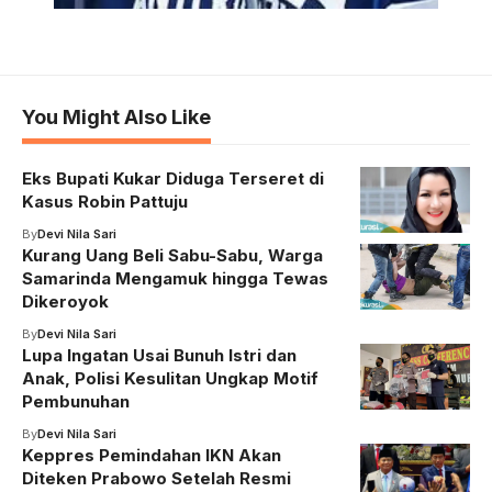
You Might Also Like
Eks Bupati Kukar Diduga Terseret di
Kasus Robin Pattuju
By
Devi Nila Sari
Kurang Uang Beli Sabu-Sabu, Warga
Samarinda Mengamuk hingga Tewas
Dikeroyok
By
Devi Nila Sari
Lupa Ingatan Usai Bunuh Istri dan
Anak, Polisi Kesulitan Ungkap Motif
Pembunuhan
By
Devi Nila Sari
Keppres Pemindahan IKN Akan
Diteken Prabowo Setelah Resmi