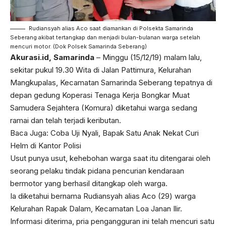
Rudiansyah alias Aco saat diamankan di Polsekta Samarinda
Seberang akibat tertangkap dan menjadi bulan-bulanan warga setelah
mencuri motor. (Dok Polsek Samarinda Seberang)
Akurasi.id, Samarinda
– Minggu (15/12/19) malam lalu,
sekitar pukul 19.30 Wita di Jalan Pattimura, Kelurahan
Mangkupalas, Kecamatan Samarinda Seberang tepatnya di
depan gedung Koperasi Tenaga Kerja Bongkar Muat
Samudera Sejahtera (Komura) diketahui warga sedang
ramai dan telah terjadi keributan.
Baca Juga:
Coba Uji Nyali, Bapak Satu Anak Nekat Curi
Helm di Kantor Polisi
Usut punya usut, kehebohan warga saat itu ditengarai oleh
seorang pelaku tindak pidana pencurian kendaraan
bermotor yang berhasil ditangkap oleh warga.
Ia diketahui bernama Rudiansyah alias Aco (29) warga
Kelurahan Rapak Dalam, Kecamatan Loa Janan Ilir.
Informasi diterima, pria pengangguran ini telah mencuri satu