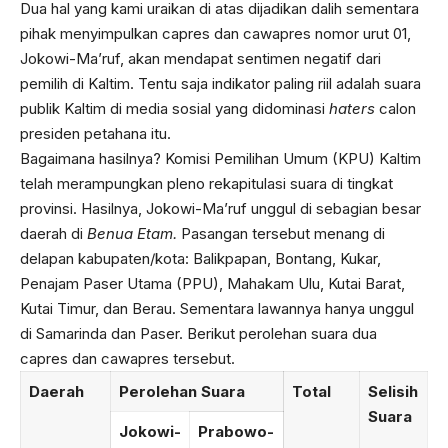
Dua hal yang kami uraikan di atas dijadikan dalih sementara
pihak menyimpulkan capres dan cawapres nomor urut 01,
Jokowi-Ma’ruf, akan mendapat sentimen negatif dari
pemilih di Kaltim. Tentu saja indikator paling riil adalah suara
publik Kaltim di media sosial yang didominasi
haters
calon
presiden petahana itu.
Bagaimana hasilnya? Komisi Pemilihan Umum (KPU) Kaltim
telah merampungkan pleno rekapitulasi suara di tingkat
provinsi. Hasilnya, Jokowi-Ma’ruf unggul di sebagian besar
daerah di
Benua Etam.
Pasangan tersebut menang di
delapan kabupaten/kota: Balikpapan, Bontang, Kukar,
Penajam Paser Utama (PPU), Mahakam Ulu, Kutai Barat,
Kutai Timur, dan Berau. Sementara lawannya hanya unggul
di Samarinda dan Paser. Berikut perolehan suara dua
capres dan cawapres tersebut.
Daerah
Perolehan Suara
Total
Selisih
Suara
Jokowi-
Prabowo-