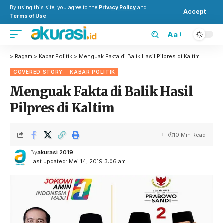
By using this site, you agree to the
Privacy Policy
and
Accept
Terms of Use
.
Aa
>
Ragam
>
Kabar Politik
>
Menguak Fakta di Balik Hasil Pilpres di Kaltim
COVERED STORY
KABAR POLITIK
Menguak Fakta di Balik Hasil
Pilpres di Kaltim
10 Min Read
By
akurasi 2019
Last updated: Mei 14, 2019 3:06 am