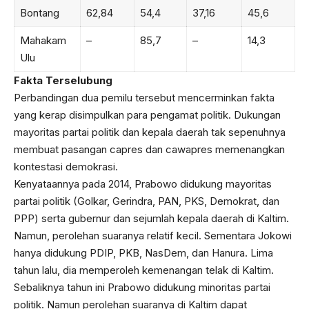
Bontang
62,84
54,4
37,16
45,6
Mahakam
–
85,7
–
14,3
Ulu
Fakta Terselubung
Perbandingan dua pemilu tersebut mencerminkan fakta
yang kerap disimpulkan para pengamat politik. Dukungan
mayoritas partai politik dan kepala daerah tak sepenuhnya
membuat pasangan capres dan cawapres memenangkan
kontestasi demokrasi.
Kenyataannya pada 2014, Prabowo didukung mayoritas
partai politik (Golkar, Gerindra, PAN, PKS, Demokrat, dan
PPP) serta gubernur dan sejumlah kepala daerah di Kaltim.
Namun, perolehan suaranya relatif kecil. Sementara Jokowi
hanya didukung PDIP, PKB, NasDem, dan Hanura. Lima
tahun lalu, dia memperoleh kemenangan telak di Kaltim.
Sebaliknya tahun ini Prabowo didukung minoritas partai
politik. Namun perolehan suaranya di Kaltim dapat