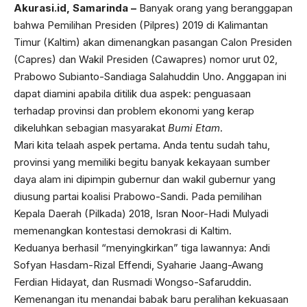
Akurasi.id, Samarinda –
Banyak orang yang beranggapan
bahwa Pemilihan Presiden (Pilpres) 2019 di Kalimantan
Timur (Kaltim) akan dimenangkan pasangan Calon Presiden
(Capres) dan Wakil Presiden (Cawapres) nomor urut 02,
Prabowo Subianto-Sandiaga Salahuddin Uno. Anggapan ini
dapat diamini apabila ditilik dua aspek: penguasaan
terhadap provinsi dan problem ekonomi yang kerap
dikeluhkan sebagian masyarakat
Bumi Etam
.
Mari kita telaah aspek pertama. Anda tentu sudah tahu,
provinsi yang memiliki begitu banyak kekayaan sumber
daya alam ini dipimpin gubernur dan wakil gubernur yang
diusung partai koalisi Prabowo-Sandi. Pada pemilihan
Kepala Daerah (Pilkada) 2018, Isran Noor-Hadi Mulyadi
memenangkan kontestasi demokrasi di Kaltim.
Keduanya berhasil “menyingkirkan” tiga lawannya: Andi
Sofyan Hasdam-Rizal Effendi, Syaharie Jaang-Awang
Ferdian Hidayat, dan Rusmadi Wongso-Safaruddin.
Kemenangan itu menandai babak baru peralihan kekuasaan