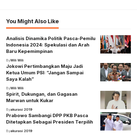
You Might Also Like
Analisis Dinamika Politik Pasca-Pemilu
Indonesia 2024: Spekulasi dan Arah
Baru Kepemimpinan
By
Wili Wili
Jokowi Pertimbangkan Maju Jadi
Ketua Umum PSI: “Jangan Sampai
Saya Kalah”
By
Wili Wili
Spirit, Dukungan, dan Gagasan
Marwan untuk Kukar
By
akurasi 2019
Prabowo Sambangi DPP PKB Pasca
Ditetapkan Sebagai Presiden Terpilih
By
akurasi 2019