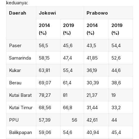
keduanya:
Daerah
Jokowi
Prabowo
2014
2019
2014
2019
(%)
(%)
(%)
(%)
Paser
56,5
45,6
43,5
54,4
Samarinda
58,15
47,4
41,85
52,6
Kukar
63,81
55,4
36,19
44,6
Berau
69,07
61,4
30,39
38,6
Kutai Barat
78,27
81
21,37
19
Kutai Timur
68,56
66,8
31,44
33,2
PPU
57,39
56
42,61
44
Balikpapan
59,06
54,6
40,94
45,4