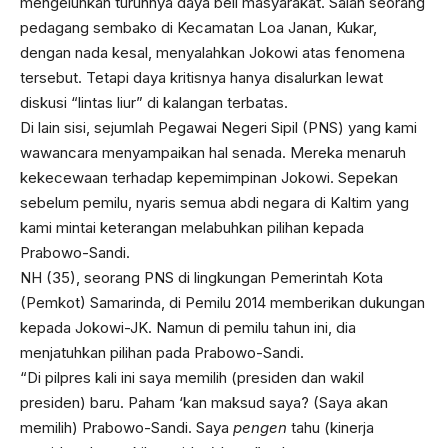
mengeluhkan turunnya daya beli masyarakat. Salah seorang
pedagang sembako di Kecamatan Loa Janan, Kukar,
dengan nada kesal, menyalahkan Jokowi atas fenomena
tersebut. Tetapi daya kritisnya hanya disalurkan lewat
diskusi “lintas liur” di kalangan terbatas.
Di lain sisi, sejumlah Pegawai Negeri Sipil (PNS) yang kami
wawancara menyampaikan hal senada. Mereka menaruh
kekecewaan terhadap kepemimpinan Jokowi. Sepekan
sebelum pemilu, nyaris semua abdi negara di Kaltim yang
kami mintai keterangan melabuhkan pilihan kepada
Prabowo-Sandi.
NH (35), seorang PNS di lingkungan Pemerintah Kota
(Pemkot) Samarinda, di Pemilu 2014 memberikan dukungan
kepada Jokowi-JK. Namun di pemilu tahun ini, dia
menjatuhkan pilihan pada Prabowo-Sandi.
“Di pilpres kali ini saya memilih (presiden dan wakil
presiden) baru. Paham ‘kan maksud saya? (Saya akan
memilih) Prabowo-Sandi. Saya
pengen
tahu (kinerja