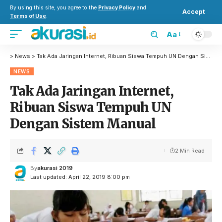
By using this site, you agree to the
Privacy Policy
and
Accept
Terms of Use
.
Aa
>
News
>
Tak Ada Jaringan Internet, Ribuan Siswa Tempuh UN Dengan Sistem Manual
NEWS
Tak Ada Jaringan Internet,
Ribuan Siswa Tempuh UN
Dengan Sistem Manual
2 Min Read
By
akurasi 2019
Last updated: April 22, 2019 8:00 pm