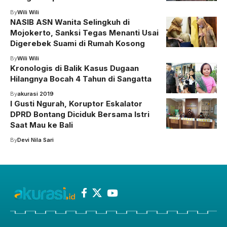
By
Wili Wili
NASIB ASN Wanita Selingkuh di
Mojokerto, Sanksi Tegas Menanti Usai
Digerebek Suami di Rumah Kosong
By
Wili Wili
Kronologis di Balik Kasus Dugaan
Hilangnya Bocah 4 Tahun di Sangatta
By
akurasi 2019
I Gusti Ngurah, Koruptor Eskalator
DPRD Bontang Diciduk Bersama Istri
Saat Mau ke Bali
By
Devi Nila Sari