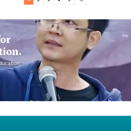
for
tion.
ducation.