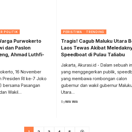
R POLITIK
PERISTIWA
TRENDING
Warga Purwokerto
Tragis! Cagub Maluku Utara 
i dan Paslon
Laos Tewas Akibat Meledakn
eng, Ahmad Luthfi-
Speedboat di Pulau Taliabu
Jakarta, Akurasi.id - Dalam sebuah i
rwokerto, 16 November
yang menggegerkan publik, speed
n Presiden RI ke-7 Joko
yang membawa rombongan calon
) bersama Pasangan
gubernur dan wakil gubernur Maluk
dan Wakil…
Utara…
By
Wili Wili
1
2
3
4
5