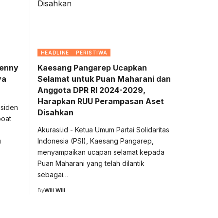
HEADLINE
PERISTIWA
Benny
Kaesang Pangarep Ucapkan
ya
Selamat untuk Puan Maharani dan
Anggota DPR RI 2024-2029,
Harapkan RUU Perampasan Aset
nsiden
Disahkan
boat
Akurasi.id - Ketua Umum Partai Solidaritas
u
Indonesia (PSI), Kaesang Pangarep,
menyampaikan ucapan selamat kepada
Puan Maharani yang telah dilantik
sebagai…
By
Wili Wili