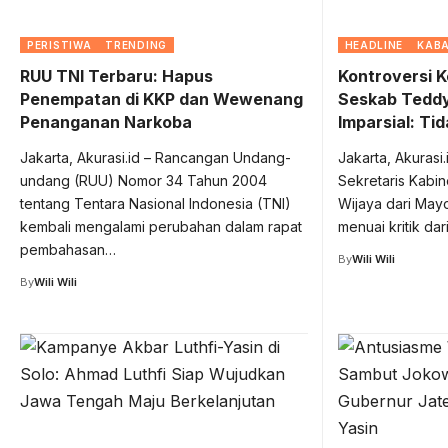
PERISTIWA
TRENDING
HEADLINE
KABA
RUU TNI Terbaru: Hapus
Kontroversi 
Penempatan di KKP dan Wewenang
Seskab Teddy
Penanganan Narkoba
Imparsial: Ti
Jakarta, Akurasi.id – Rancangan Undang-
Jakarta, Akurasi
undang (RUU) Nomor 34 Tahun 2004
Sekretaris Kabi
tentang Tentara Nasional Indonesia (TNI)
Wijaya dari Mayo
kembali mengalami perubahan dalam rapat
menuai kritik da
pembahasan…
By
Wili Wili
By
Wili Wili