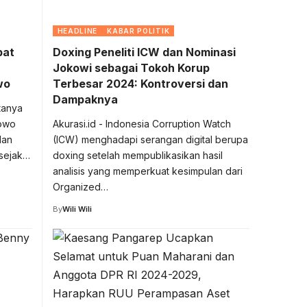
HEADLINE
KABAR POLITIK
pat
Doxing Peneliti ICW dan Nominasi
Jokowi sebagai Tokoh Korup
wo
Terbesar 2024: Kontroversi dan
Dampaknya
tanya
bowo
Akurasi.id - Indonesia Corruption Watch
dan
(ICW) menghadapi serangan digital berupa
 sejak…
doxing setelah mempublikasikan hasil
analisis yang memperkuat kesimpulan dari
Organized…
By
Wili Wili