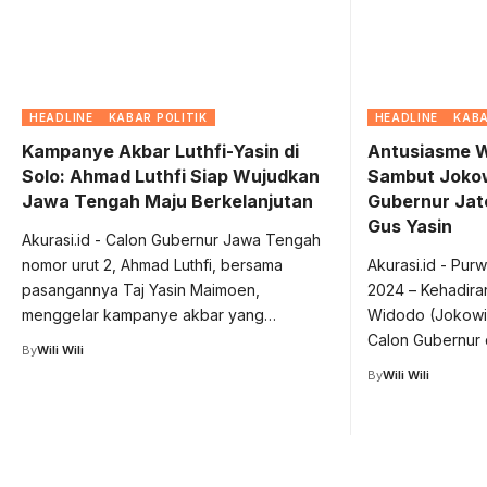
HEADLINE
KABAR POLITIK
HEADLINE
KABA
Kampanye Akbar Luthfi-Yasin di
Antusiasme 
Solo: Ahmad Luthfi Siap Wujudkan
Sambut Jokow
Jawa Tengah Maju Berkelanjutan
Gubernur Jat
Gus Yasin
Akurasi.id - Calon Gubernur Jawa Tengah
nomor urut 2, Ahmad Luthfi, bersama
Akurasi.id - Pu
pasangannya Taj Yasin Maimoen,
2024 – Kehadira
menggelar kampanye akbar yang…
Widodo (Jokowi
Calon Gubernur 
By
Wili Wili
By
Wili Wili