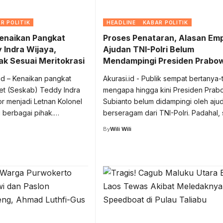
R POLITIK
HEADLINE
KABAR POLITIK
Kenaikan Pangkat
Proses Penataran, Alasan Em
 Indra Wijaya,
Ajudan TNI-Polri Belum
dak Sesuai Meritokrasi
Mendampingi Presiden Prabo
.id – Kenaikan pangkat
Akurasi.id - Publik sempat bertanya-
net (Seskab) Teddy Indra
mengapa hingga kini Presiden Pra
r menjadi Letnan Kolonel
Subianto belum didampingi oleh aju
ri berbagai pihak.…
berseragam dari TNI-Polri. Padahal,
By
Wili Wili