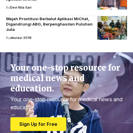
By
Devi Nila Sari
Wajah Prostitusi Berbalut Aplikasi MiChat,
Digandrungi ABG, Berpenghasilan Puluhan
Juta
By
akurasi 2019
Your one-stop resource for
medical news and
education.
Your one-stop resource for medical news and
education.
Sign Up for Free