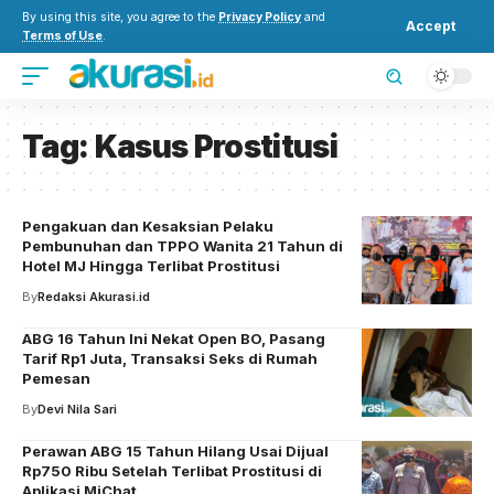
By using this site, you agree to the
Privacy Policy
and
Accept
Terms of Use
.
Tag:
Kasus Prostitusi
Pengakuan dan Kesaksian Pelaku
Pembunuhan dan TPPO Wanita 21 Tahun di
Hotel MJ Hingga Terlibat Prostitusi
By
Redaksi Akurasi.id
ABG 16 Tahun Ini Nekat Open BO, Pasang
Tarif Rp1 Juta, Transaksi Seks di Rumah
Pemesan
By
Devi Nila Sari
Perawan ABG 15 Tahun Hilang Usai Dijual
Rp750 Ribu Setelah Terlibat Prostitusi di
Aplikasi MiChat