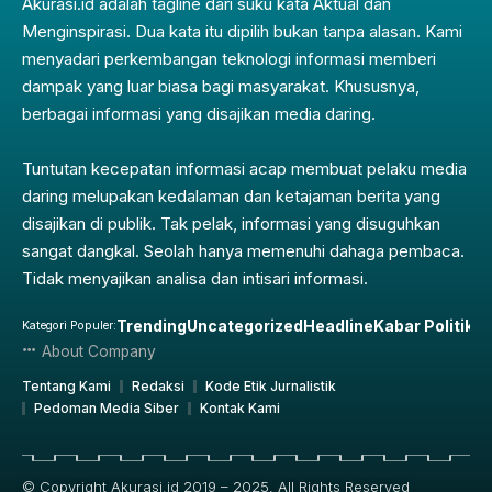
Akurasi.id adalah tagline dari suku kata Aktual dan
Menginspirasi. Dua kata itu dipilih bukan tanpa alasan. Kami
menyadari perkembangan teknologi informasi memberi
dampak yang luar biasa bagi masyarakat. Khususnya,
berbagai informasi yang disajikan media daring.
Tuntutan kecepatan informasi acap membuat pelaku media
daring melupakan kedalaman dan ketajaman berita yang
disajikan di publik. Tak pelak, informasi yang disuguhkan
sangat dangkal. Seolah hanya memenuhi dahaga pembaca.
Tidak menyajikan analisa dan intisari informasi.
Trending
Uncategorized
Headline
Kabar Politik
Pe
Kategori Populer:
About Company
Tentang Kami
Redaksi
Kode Etik Jurnalistik
Pedoman Media Siber
Kontak Kami
© Copyright Akurasi.id 2019 – 2025, All Rights Reserved