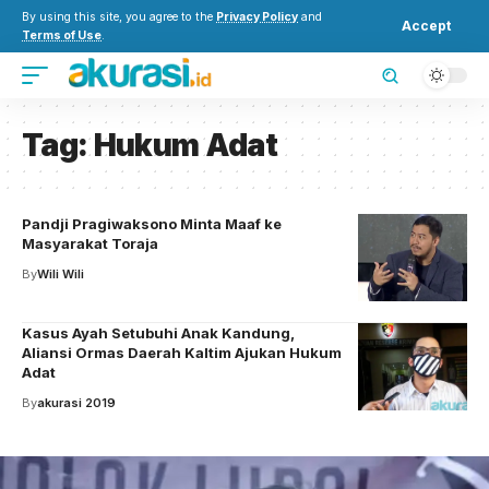
By using this site, you agree to the
Privacy Policy
and
Accept
Terms of Use
.
Tag:
Hukum Adat
Pandji Pragiwaksono Minta Maaf ke
Masyarakat Toraja
By
Wili Wili
Kasus Ayah Setubuhi Anak Kandung,
Aliansi Ormas Daerah Kaltim Ajukan Hukum
Adat
By
akurasi 2019