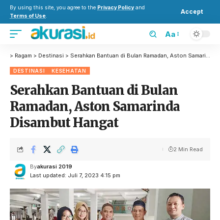
By using this site, you agree to the
Privacy Policy
and
Accept
Terms of Use
.
Aa
>
Ragam
>
Destinasi
>
Serahkan Bantuan di Bulan Ramadan, Aston Samarinda Disambut Hangat
DESTINASI
KESEHATAN
Serahkan Bantuan di Bulan
Ramadan, Aston Samarinda
Disambut Hangat
2 Min Read
By
akurasi 2019
Last updated: Juli 7, 2023 4:15 pm