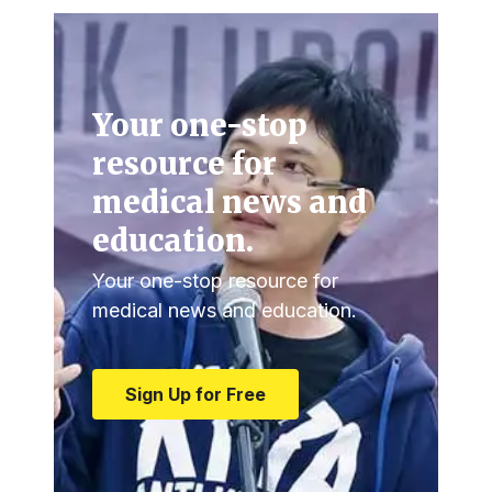
Your one-stop
resource for
medical news and
education.
Your one-stop resource for
medical news and education.
Sign Up for Free