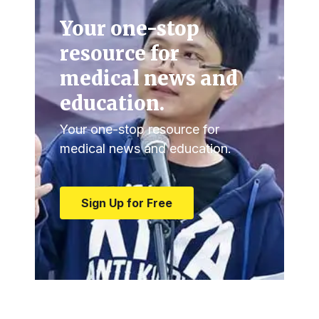
Your one-stop
resource for
medical news and
education.
Your one-stop resource for
medical news and education.
Sign Up for Free