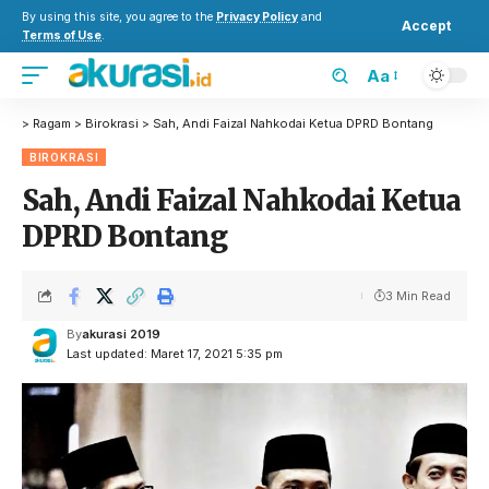
By using this site, you agree to the
Privacy Policy
and
Accept
Terms of Use
.
Aa
>
Ragam
>
Birokrasi
>
Sah, Andi Faizal Nahkodai Ketua DPRD Bontang
BIROKRASI
Sah, Andi Faizal Nahkodai Ketua
DPRD Bontang
3 Min Read
By
akurasi 2019
Last updated: Maret 17, 2021 5:35 pm