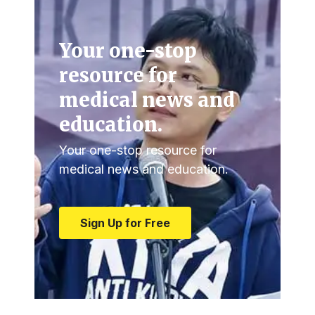
Your one-stop
resource for
medical news and
education.
Your one-stop resource for
medical news and education.
Sign Up for Free