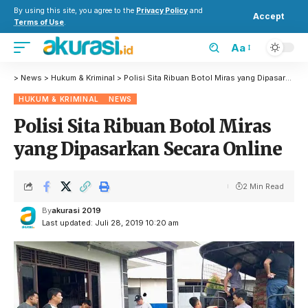
By using this site, you agree to the
Privacy Policy
and
Accept
Terms of Use
.
Aa
>
News
>
Hukum & Kriminal
>
Polisi Sita Ribuan Botol Miras yang Dipasarkan Secara Online
HUKUM & KRIMINAL
NEWS
Polisi Sita Ribuan Botol Miras
yang Dipasarkan Secara Online
2 Min Read
By
akurasi 2019
Last updated: Juli 28, 2019 10:20 am