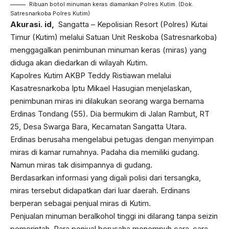
Ribuan botol minuman keras diamankan Polres Kutim. (Dok.
Satresnarkoba Polres Kutim)
Akurasi. id,
Sangatta – Kepolisian Resort (Polres) Kutai
Timur (Kutim) melalui Satuan Unit Reskoba (Satresnarkoba)
menggagalkan penimbunan minuman keras (miras) yang
diduga akan diedarkan di wilayah Kutim.
Kapolres Kutim AKBP Teddy Ristiawan melalui
Kasatresnarkoba Iptu Mikael Hasugian menjelaskan,
penimbunan miras ini dilakukan seorang warga bernama
Erdinas Tondang (55). Dia bermukim di Jalan Rambut, RT
25, Desa Swarga Bara, Kecamatan Sangatta Utara.
Erdinas berusaha mengelabui petugas dengan menyimpan
miras di kamar rumahnya. Padaha dia memiliki gudang.
Namun miras tak disimpannya di gudang.
Berdasarkan informasi yang digali polisi dari tersangka,
miras tersebut didapatkan dari luar daerah. Erdinans
berperan sebagai penjual miras di Kutim.
Penjualan minuman beralkohol tinggi ini dilarang tanpa seizin
pemerintah. Para penjual berusaha menempuh cara-cara