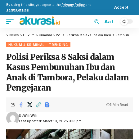
By using this site, you agree to the
Privacy Policy
and
Accept
Terms of Use
.
Aa
>
News
>
Hukum & Kriminal
>
Polisi Periksa 8 Saksi dalam Kasus Pembunuhan Ibu dan Anak di Tambora, Pelaku dalam Pengejaran
HUKUM & KRIMINAL
TRENDING
Polisi Periksa 8 Saksi dalam
Kasus Pembunuhan Ibu dan
Anak di Tambora, Pelaku dalam
Pengejaran
3 Min Read
By
Wili Wili
Last updated: Maret 10, 2025 3:13 pm