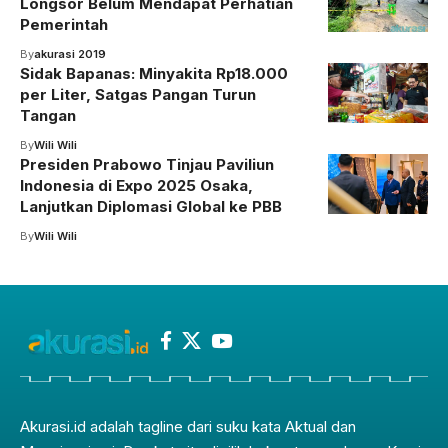
Longsor Belum Mendapat Perhatian
Pemerintah
By
akurasi 2019
Sidak Bapanas: Minyakita Rp18.000
per Liter, Satgas Pangan Turun
Tangan
By
Wili Wili
Presiden Prabowo Tinjau Paviliun
Indonesia di Expo 2025 Osaka,
Lanjutkan Diplomasi Global ke PBB
By
Wili Wili
Akurasi.id adalah tagline dari suku kata Aktual dan