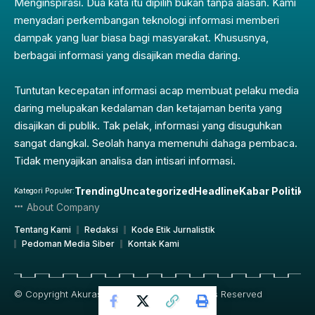
Menginspirasi. Dua kata itu dipilih bukan tanpa alasan. Kami
menyadari perkembangan teknologi informasi memberi
dampak yang luar biasa bagi masyarakat. Khususnya,
berbagai informasi yang disajikan media daring.
Tuntutan kecepatan informasi acap membuat pelaku media
daring melupakan kedalaman dan ketajaman berita yang
disajikan di publik. Tak pelak, informasi yang disuguhkan
sangat dangkal. Seolah hanya memenuhi dahaga pembaca.
Tidak menyajikan analisa dan intisari informasi.
Trending
Uncategorized
Headline
Kabar Politik
Pe
Kategori Populer:
About Company
Tentang Kami
Redaksi
Kode Etik Jurnalistik
Pedoman Media Siber
Kontak Kami
© Copyright Akurasi.id 2019 – 2025, All Rights Reserved