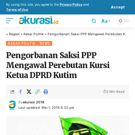
By using this site, you agree to the
Privacy Policy
and
Accept
Terms of Use
.
Aa
>
Ragam
>
Kabar Politik
>
Pengorbanan Saksi PPP Mengawal Perebutan Kursi Ketua DPRD Kutim
KABAR POLITIK
NEWS
Pengorbanan Saksi PPP
Mengawal Perebutan Kursi
Ketua DPRD Kutim
3 Min Read
By
akurasi 2019
Last updated: Mei 1, 2019 8:02 pm