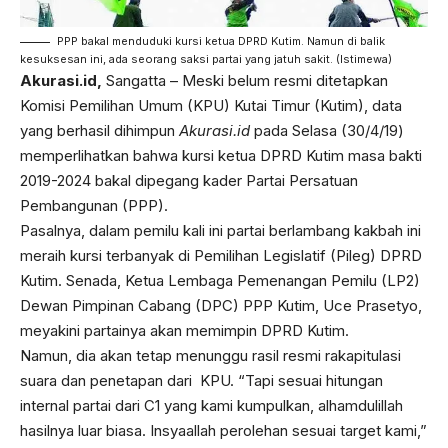
PPP bakal menduduki kursi ketua DPRD Kutim. Namun di balik
kesuksesan ini, ada seorang saksi partai yang jatuh sakit. (Istimewa)
Akurasi.id,
Sangatta – Meski belum resmi ditetapkan
Komisi Pemilihan Umum (KPU) Kutai Timur (Kutim), data
yang berhasil dihimpun
Akurasi.id
pada Selasa (30/4/19)
memperlihatkan bahwa kursi ketua DPRD Kutim masa bakti
2019-2024 bakal dipegang kader Partai Persatuan
Pembangunan (PPP).
Pasalnya, dalam pemilu kali ini partai berlambang kakbah ini
meraih kursi terbanyak di Pemilihan Legislatif (Pileg) DPRD
Kutim. Senada, Ketua Lembaga Pemenangan Pemilu (LP2)
Dewan Pimpinan Cabang (DPC) PPP Kutim, Uce Prasetyo,
meyakini partainya akan memimpin DPRD Kutim.
Namun, dia akan tetap menunggu rasil resmi rakapitulasi
suara dan penetapan dari KPU. “Tapi sesuai hitungan
internal partai dari C1 yang kami kumpulkan, alhamdulillah
hasilnya luar biasa. Insyaallah perolehan sesuai target kami,”