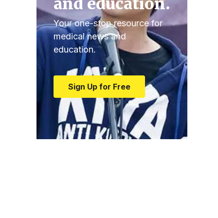
and education.
Your one-stop resource for
medical news and
education.
Sign Up for Free