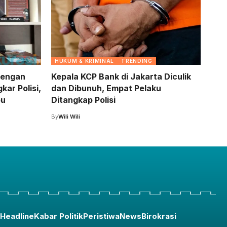
HUKUM & KRIMINAL
TRENDING
 dengan
Kepala KCP Bank di Jakarta Diculik
ar Polisi,
dan Dibunuh, Empat Pelaku
bu
Ditangkap Polisi
By
Wili Wili
Headline
Kabar Politik
Peristiwa
News
Birokrasi