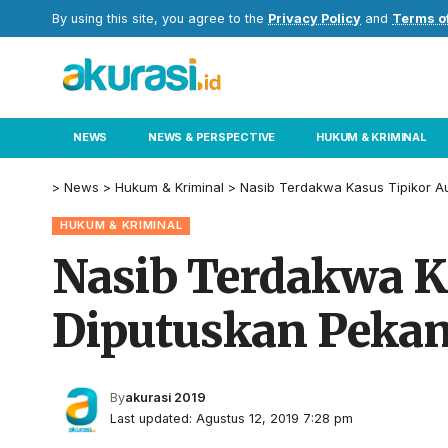
By using this site, you agree to the
Privacy Policy
and
Terms o
NEWS
NEWS & PERSPECTIVE
HUKUM & KRIMINAL
>
News
>
Hukum & Kriminal
>
Nasib Terdakwa Kasus Tipikor Au
HUKUM & KRIMINAL
Nasib Terdakwa Ka
Diputuskan Pekan
By
akurasi 2019
Last updated: Agustus 12, 2019 7:28 pm