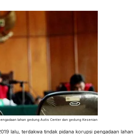
 pengadaan lahan gedung Autis Center dan gedung Kesenian
019 lalu, terdakwa tindak pidana korupsi pengadaan lahan