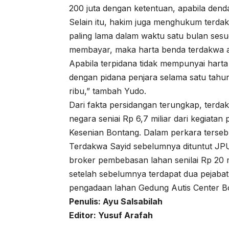
200 juta dengan ketentuan, apabila denda
Selain itu, hakim juga menghukum terd
paling lama dalam waktu satu bulan ses
membayar, maka harta benda terdakwa aka
Apabila terpidana tidak mempunyai hart
dengan pidana penjara selama satu tahu
ribu,” tambah Yudo.
Dari fakta persidangan terungkap, ter
negara seniai Rp 6,7 miliar dari kegiat
Kesenian Bontang. Dalam perkara tersebu
Terdakwa Sayid sebelumnya dituntut JPU
broker pembebasan lahan senilai Rp 20 m
setelah sebelumnya terdapat dua pejabat 
pengadaan lahan Gedung Autis Center 
Penulis: Ayu Salsabilah
Editor: Yusuf Arafah