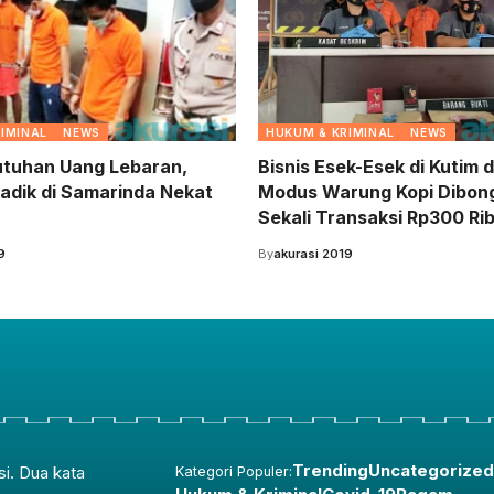
IMINAL
NEWS
HUKUM & KRIMINAL
NEWS
tuhan Uang Lebaran,
Bisnis Esek-Esek di Kutim
adik di Samarinda Nekat
Modus Warung Kopi Dibongk
Sekali Transaksi Rp300 Ri
9
By
akurasi 2019
Trending
Uncategorized
si. Dua kata
Kategori Populer: