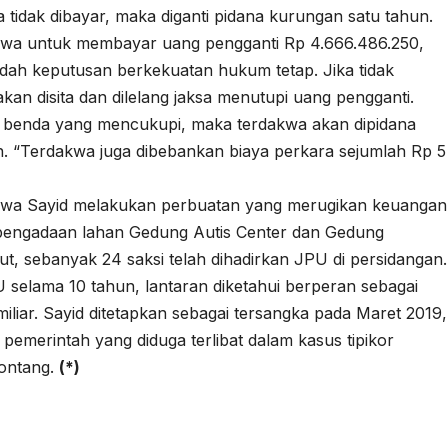
 tidak dibayar, maka diganti pidana kurungan satu tahun.
akwa untuk membayar uang pengganti Rp 4.666.486.250,
udah keputusan berkekuatan hukum tetap. Jika tidak
n disita dan dilelang jaksa menutupi uang pengganti.
a benda yang mencukupi, maka terdakwa akan dipidana
n. “Terdakwa juga dibebankan biaya perkara sejumlah Rp 5
dakwa Sayid melakukan perbuatan yang merugikan keuangan
an pengadaan lahan Gedung Autis Center dan Gedung
t, sebanyak 24 saksi telah dihadirkan JPU di persidangan.
 selama 10 tahun, lantaran diketahui berperan sebagai
iliar. Sayid ditetapkan sebagai tersangka pada Maret 2019,
pemerintah yang diduga terlibat dalam kasus tipikor
Bontang.
(*)