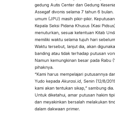
gedung Autis Center dan Gedung Kesenia
Assegaf divonis selama 7 tahun 6 bulan.
umum (JPU) masih pikir-pikir. Keputusan
Kepala Seksi Pidana Khusus (Kasi Pidsus
menuturkan, sesuai ketentuan Kitab U
memiliki waktu selama tujuh hari sebelu
Waktu tersebut, lanjut dia, akan digun
banding atau tidak terhadap putusan voni
Namun kemungkinan besar pada Rabu (1
pihaknya.
“Kami harus mempelajari putusannya dan
Yudo kepada
Akurasi.id
, Senin (12/8/20
kami akan tentukan sikap,” sambung dia.
Untuk diketahui, amar putusan hakim tip
dan meyakinkan bersalah melakukan tin
dalam dakwaan primer.