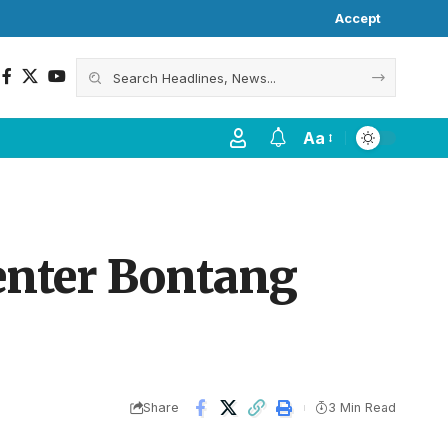
Accept
Aa
enter Bontang
Share
3 Min Read