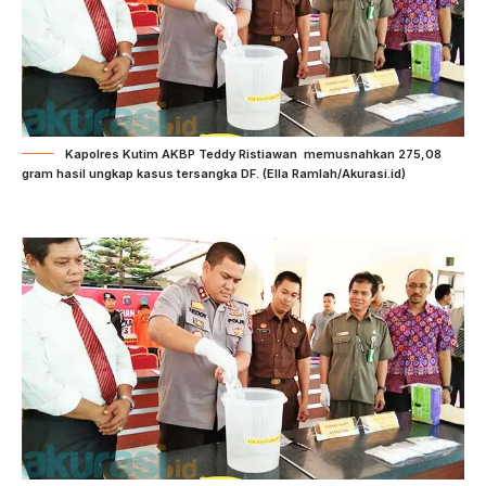
Kapolres Kutim AKBP Teddy Ristiawan memusnahkan 275,08
gram hasil ungkap kasus tersangka DF. (Ella Ramlah/Akurasi.id)