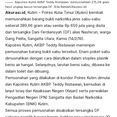
Kapolres Kutim AKBP Teddy Ristiawan memusnahkan 275,08 gram
hasil ungkap kasus tersangka DF. (Ella Ramlah/Akurasi.id)
Akurasi.id
, Kutim – Polres Kutai Timur (Kutim) kembali
memusnahkan barang bukti narkotika jenis sabu-sabu
seberat 289,66 gram atau senilai Rp 650 juta yang disita
dari tersangka Dani Ferdiansyah (DF) alias Nashicun, warga
Gang Pelita, Sangatta Utara, Kamis (14/2/19).
Kapolres Kutim, AKBP Teddy Ristiawan memimpin
pemusnahan barang bukti sabu tersebut. Enam poket sabu
dimusnahkan dengan cara dilarutkan dalam stoples plastik
berisi air hangat. Selanjutnya, larutan berisi sabu, dibawa ke
dalam toilet dan dibuang.
Pemusnahan yang dilakukan di koridor Polres Kutim dimulai
dari Kapolres Kutim AKBP Teddy Ristiawan, kemudian di
lanjut Israq dari Kejaksaan Negeri (Kejari) serta perwakilan
Pengadilan Negeri (PN) Sangatta dan Badan Narkotika
Kabupaten (BNK) Kutim.
Semua proses pemusnahan disaksikan tersangka DF
sebagai pemilik barang haram, bahkan pria yang berusia 20