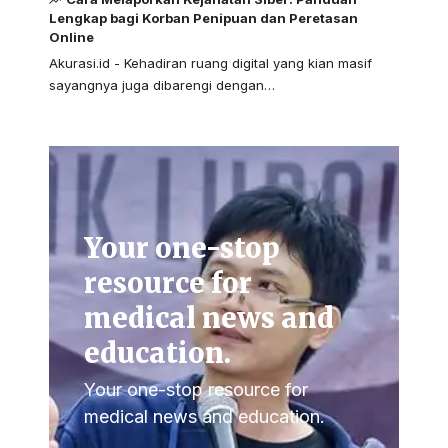
Lengkap bagi Korban Penipuan dan Peretasan
Online
Akurasi.id - Kehadiran ruang digital yang kian masif
sayangnya juga dibarengi dengan…
Your one-stop
resource for
medical news and
education.
Your one-stop resource for
medical news and education.