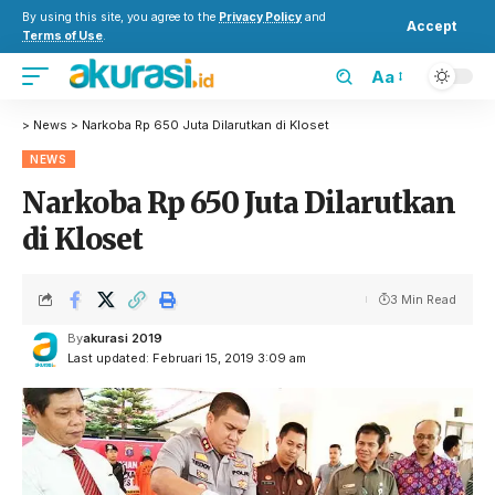
By using this site, you agree to the
Privacy Policy
and
Accept
Terms of Use
.
Aa
>
News
>
Narkoba Rp 650 Juta Dilarutkan di Kloset
NEWS
Narkoba Rp 650 Juta Dilarutkan
di Kloset
3 Min Read
By
akurasi 2019
Last updated: Februari 15, 2019 3:09 am