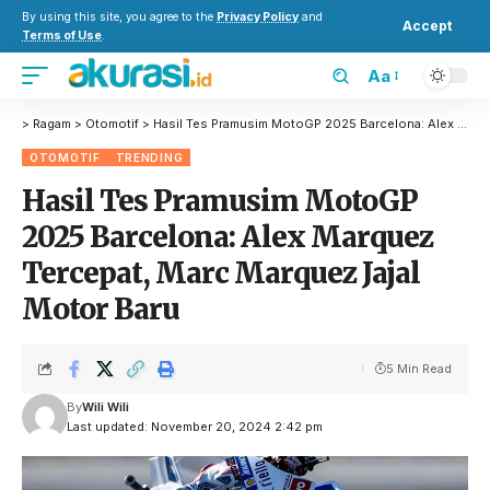
By using this site, you agree to the
Privacy Policy
and
Accept
Terms of Use
.
Aa
>
Ragam
>
Otomotif
>
Hasil Tes Pramusim MotoGP 2025 Barcelona: Alex Marquez Tercepat, Marc Marquez Jajal Motor Baru
OTOMOTIF
TRENDING
Hasil Tes Pramusim MotoGP
2025 Barcelona: Alex Marquez
Tercepat, Marc Marquez Jajal
Motor Baru
5 Min Read
By
Wili Wili
Last updated: November 20, 2024 2:42 pm