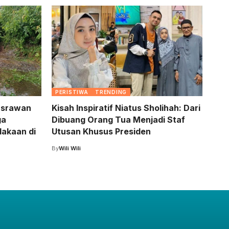
PERISTIWA
TRENDING
asrawan
Kisah Inspiratif Niatus Sholihah: Dari
ga
Dibuang Orang Tua Menjadi Staf
lakaan di
Utusan Khusus Presiden
By
Wili Wili