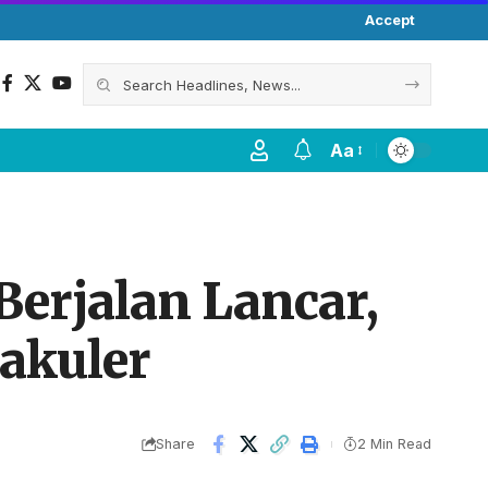
Accept
Aa
Berjalan Lancar,
akuler
Share
2 Min Read