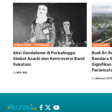
PERISTIWA
TRENDING
HEADLINE
Aksi Vandalisme di Purbalingga:
Budi Ari 
Simbol Anarki dan Kontroversi Band
Bandara 
Sukatani
Signifika
Pariwisat
By
Wili Wili
By
akurasi 201