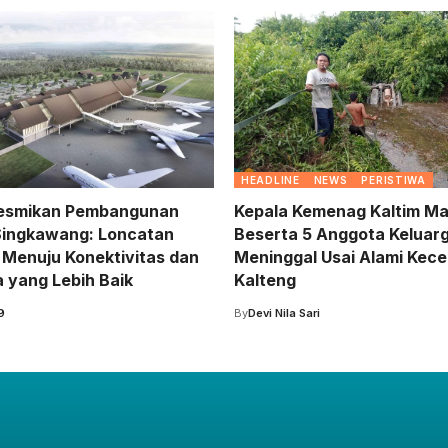
HEADLINE
NEWS
PERISTIWA
Resmikan Pembangunan
Kepala Kemenag Kaltim M
Singkawang: Loncatan
Beserta 5 Anggota Keluar
n Menuju Konektivitas dan
Meninggal Usai Alami Kece
a yang Lebih Baik
Kalteng
9
By
Devi Nila Sari