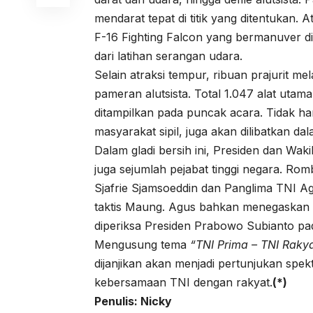
mendarat tepat di titik yang ditentukan
F-16 Fighting Falcon yang bermanuver di
dari latihan serangan udara.
Selain atraksi tempur, ribuan prajurit m
pameran alutsista. Total 1.047 alat utama 
ditampilkan pada puncak acara. Tidak han
masyarakat sipil, juga akan dilibatkan da
Dalam gladi bersih ini, Presiden dan Wak
juga sejumlah pejabat tinggi negara. 
Sjafrie Sjamsoeddin dan Panglima TNI A
taktis Maung. Agus bahkan menegaskan a
diperiksa Presiden Prabowo Subianto pa
Mengusung tema
“TNI Prima – TNI Rakya
dijanjikan akan menjadi pertunjukan spe
kebersamaan TNI dengan rakyat.
(*)
Penulis: Nicky