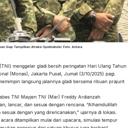
an Siap Tampilkan Atraksi Spektakuler. Foto: Antara.
(TNI) menggelar gladi bersih peringatan Hari Ulang Tahun
al (Monas), Jakarta Pusat, Jumat (3/10/2025) pagi.
emimpin langsung jalannya gladi bersama ribuan prajurit
abes TNI Mayjen TNI (Mar) Freddy Ardianzah
n, lancar, dan sesuai dengan rencana. “Alhamdulillah
 sesuai dengan yang direncanakan,” ujarnya di lokasi.
 acara ditampilkan mulai dari upacara, simulasi tempur
 Pasukan penerjun dari satuan khusus juga berhasil