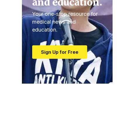
and education.
Your one-stop resource for
medical news and
education.
Sign Up for Free