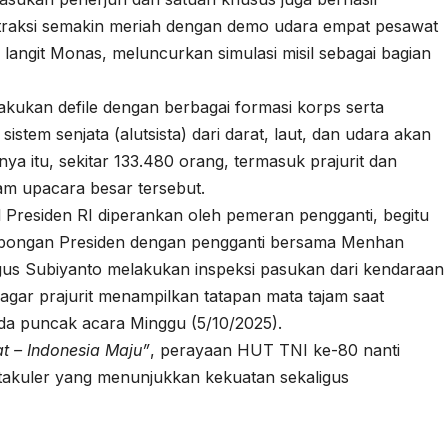
. Atraksi semakin meriah dengan demo udara empat pesawat
 langit Monas, meluncurkan simulasi misil sebagai bagian
elakukan defile dengan berbagai formasi korps serta
sistem senjata (alutsista) dari darat, laut, dan udara akan
ya itu, sekitar 133.480 orang, termasuk prajurit dan
lam upacara besar tersebut.
il Presiden RI diperankan oleh pemeran pengganti, begitu
Rombongan Presiden dengan pengganti bersama Menhan
gus Subiyanto melakukan inspeksi pasukan dari kendaraan
gar prajurit menampilkan tatapan mata tajam saat
da puncak acara Minggu (5/10/2025).
t – Indonesia Maju”
, perayaan HUT TNI ke-80 nanti
ktakuler yang menunjukkan kekuatan sekaligus