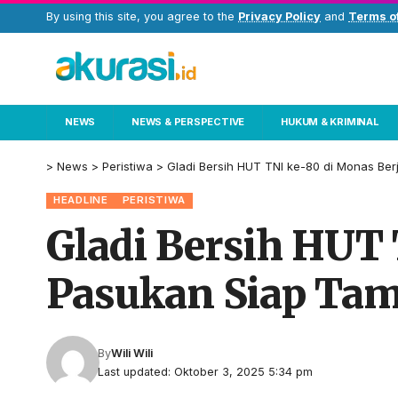
By using this site, you agree to the
Privacy Policy
and
Terms o
NEWS
NEWS & PERSPECTIVE
HUKUM & KRIMINAL
>
News
>
Peristiwa
>
Gladi Bersih HUT TNI ke-80 di Monas Ber
HEADLINE
PERISTIWA
Gladi Bersih HUT 
Pasukan Siap Tam
By
Wili Wili
Last updated: Oktober 3, 2025 5:34 pm