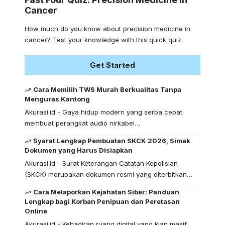
Cancer
How much do you know about precision medicine in
cancer? Test your knowledge with this quick quiz.
Get Started
Cara Memilih TWS Murah Berkualitas Tanpa
Menguras Kantong
Akurasi.id - Gaya hidup modern yang serba cepat
membuat perangkat audio nirkabel…
Syarat Lengkap Pembuatan SKCK 2026, Simak
Dokumen yang Harus Disiapkan
Akurasi.id - Surat Keterangan Catatan Kepolisian
(SKCK) merupakan dokumen resmi yang diterbitkan…
Cara Melaporkan Kejahatan Siber: Panduan
Lengkap bagi Korban Penipuan dan Peretasan
Online
Akurasi.id - Kehadiran ruang digital yang kian masif