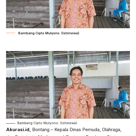
Bambang Cipto Mulyono. (Istimewa)
Bambang Cipto Mulyono. (Istimewa)
Akurasi.id,
Bontang – Kepala Dinas Pemuda, Olahraga,