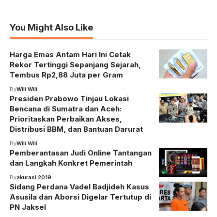
You Might Also Like
Harga Emas Antam Hari Ini Cetak
Rekor Tertinggi Sepanjang Sejarah,
Tembus Rp2,88 Juta per Gram
By
Wili Wili
Presiden Prabowo Tinjau Lokasi
Bencana di Sumatra dan Aceh:
Prioritaskan Perbaikan Akses,
Distribusi BBM, dan Bantuan Darurat
By
Wili Wili
Pemberantasan Judi Online Tantangan
dan Langkah Konkret Pemerintah
By
akurasi 2019
Sidang Perdana Vadel Badjideh Kasus
Asusila dan Aborsi Digelar Tertutup di
PN Jaksel