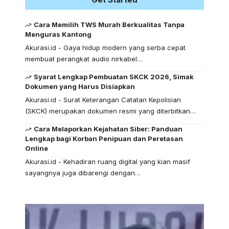
Cara Memilih TWS Murah Berkualitas Tanpa
Menguras Kantong
Akurasi.id - Gaya hidup modern yang serba cepat
membuat perangkat audio nirkabel…
Syarat Lengkap Pembuatan SKCK 2026, Simak
Dokumen yang Harus Disiapkan
Akurasi.id - Surat Keterangan Catatan Kepolisian
(SKCK) merupakan dokumen resmi yang diterbitkan…
Cara Melaporkan Kejahatan Siber: Panduan
Lengkap bagi Korban Penipuan dan Peretasan
Online
Akurasi.id - Kehadiran ruang digital yang kian masif
sayangnya juga dibarengi dengan…