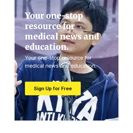
Your one-stop
resource for
medical news and
education.
Your one-stop resource for
medical news and education.
Sign Up for Free