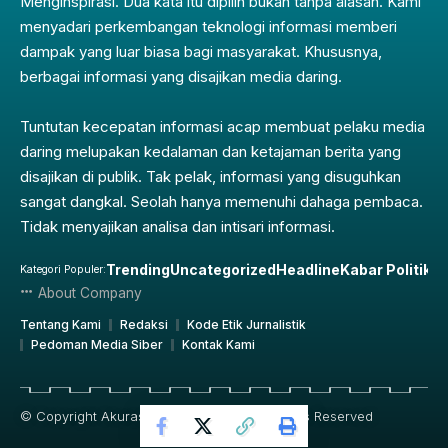
Menginspirasi. Dua kata itu dipilih bukan tanpa alasan. Kami
menyadari perkembangan teknologi informasi memberi
dampak yang luar biasa bagi masyarakat. Khususnya,
berbagai informasi yang disajikan media daring.
Tuntutan kecepatan informasi acap membuat pelaku media
daring melupakan kedalaman dan ketajaman berita yang
disajikan di publik. Tak pelak, informasi yang disuguhkan
sangat dangkal. Seolah hanya memenuhi dahaga pembaca.
Tidak menyajikan analisa dan intisari informasi.
Trending
Uncategorized
Headline
Kabar Politik
Pe
Kategori Populer:
About Company
Tentang Kami
Redaksi
Kode Etik Jurnalistik
Pedoman Media Siber
Kontak Kami
© Copyright Akurasi.id 2019 – 2025, All Rights Reserved