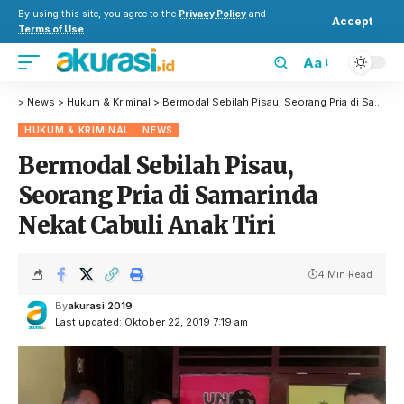
By using this site, you agree to the
Privacy Policy
and
Accept
Terms of Use
.
Aa
>
News
>
Hukum & Kriminal
>
Bermodal Sebilah Pisau, Seorang Pria di Samarinda Nekat Cabuli Anak Tiri
HUKUM & KRIMINAL
NEWS
Bermodal Sebilah Pisau,
Seorang Pria di Samarinda
Nekat Cabuli Anak Tiri
4 Min Read
By
akurasi 2019
Last updated: Oktober 22, 2019 7:19 am