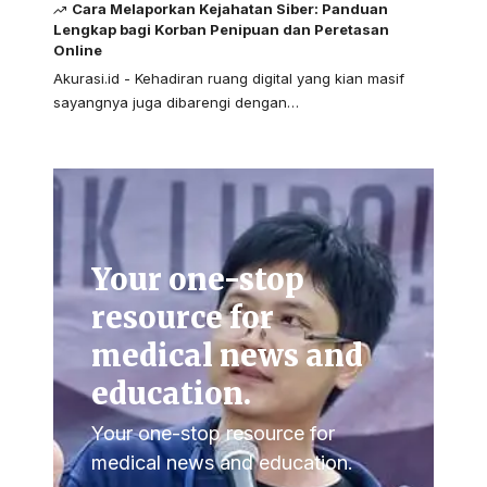
Cara Melaporkan Kejahatan Siber: Panduan
Lengkap bagi Korban Penipuan dan Peretasan
Online
Akurasi.id - Kehadiran ruang digital yang kian masif
sayangnya juga dibarengi dengan…
Your one-stop
resource for
medical news and
education.
Your one-stop resource for
medical news and education.