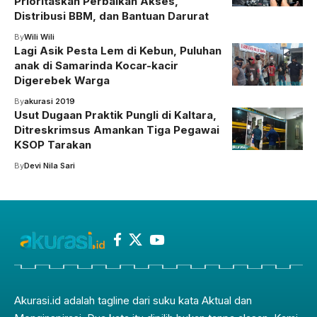
Prioritaskan Perbaikan Akses,
Distribusi BBM, dan Bantuan Darurat
By
Wili Wili
Lagi Asik Pesta Lem di Kebun, Puluhan
anak di Samarinda Kocar-kacir
Digerebek Warga
By
akurasi 2019
Usut Dugaan Praktik Pungli di Kaltara,
Ditreskrimsus Amankan Tiga Pegawai
KSOP Tarakan
By
Devi Nila Sari
Akurasi.id adalah tagline dari suku kata Aktual dan