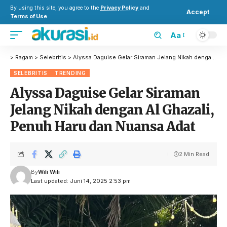
By using this site, you agree to the
Privacy Policy
and
Accept
Terms of Use
.
Aa
>
Ragam
>
Selebritis
>
Alyssa Daguise Gelar Siraman Jelang Nikah dengan Al Ghazali, Penuh Haru dan Nuansa Adat
SELEBRITIS
TRENDING
Alyssa Daguise Gelar Siraman
Jelang Nikah dengan Al Ghazali,
Penuh Haru dan Nuansa Adat
2 Min Read
By
Wili Wili
Last updated: Juni 14, 2025 2:53 pm