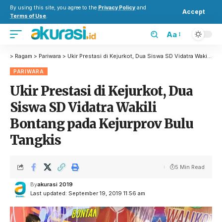
By using this site, you agree to the
Privacy Policy
and
Accept
Terms of Use
.
Aa
>
Ragam
>
Pariwara
>
Ukir Prestasi di Kejurkot, Dua Siswa SD Vidatra Wakili Bontang pada Kejurprov Bulu Tangkis
PARIWARA
Ukir Prestasi di Kejurkot, Dua
Siswa SD Vidatra Wakili
Bontang pada Kejurprov Bulu
Tangkis
5 Min Read
By
akurasi 2019
Last updated: September 19, 2019 11:56 am