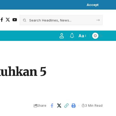
Accept
Aa
kuhkan 5
Share
3 Min Read