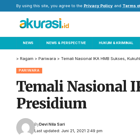
By using this site, you agree to the
Privacy Policy
and
Terms o
NEWS
NEWS & PERSPECTIVE
HUKUM & KRIMINAL
>
Ragam
>
Pariwara
>
Temali Nasional IKA HMB Sukses, Kukuh
PARIWARA
Temali Nasional 
Presidium
By
Devi Nila Sari
Last updated: Juni 21, 2021 2:49 pm