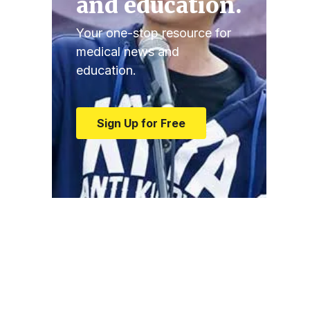
and education.
Your one-stop resource for
medical news and
education.
Sign Up for Free