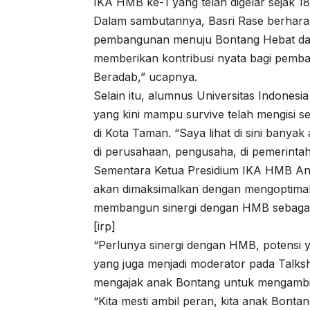
IKA HMB ke-1 yang telah digelar sejak 18
Dalam sambutannya, Basri Rase berharap
pembangunan menuju Bontang Hebat da
memberikan kontribusi nyata bagi pem
Beradab,” ucapnya.
Selain itu, alumnus Universitas Indones
yang kini mampu survive telah mengisi
di Kota Taman. “Saya lihat di sini bany
di perusahaan, pengusaha, di pemerintah
Sementara Ketua Presidium IKA HMB An
akan dimaksimalkan dengan mengoptimal
membangun sinergi dengan HMB sebagai 
[irp]
“Perlunya sinergi dengan HMB, potensi y
yang juga menjadi moderator pada Talk
mengajak anak Bontang untuk mengambi
“Kita mesti ambil peran, kita anak Bonta