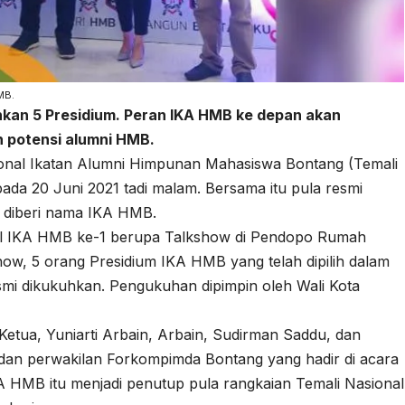
MB.
hkan 5 Presidium. Peran IKA HMB ke depan akan
 potensi alumni HMB.
nal Ikatan Alumni Himpunan Mahasiswa Bontang (Temali
ada 20 Juni 2021 tadi
malam
. Bersama itu pula resmi
, diberi nama IKA HMB.
nal IKA HMB ke-1 berupa Talkshow di Pendopo Rumah
how, 5 orang Presidium IKA HMB yang telah dipilih dalam
mi dikukuhkan. Pengukuhan dipimpin oleh Wali Kota
etua, Yuniarti Arbain, Arbain, Sudirman Saddu, dan
e dan perwakilan Forkompimda Bontang yang hadir di acara
 HMB itu menjadi penutup pula rangkaian Temali Nasional