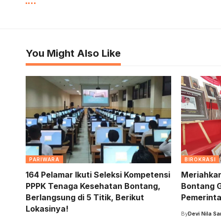
You Might Also Like
PARIWARA
BIROKRASI
164 Pelamar Ikuti Seleksi Kompetensi
Meriahkan
PPPK Tenaga Kesehatan Bontang,
Bontang G
Berlangsung di 5 Titik, Berikut
Pemerinta
Lokasinya!
By
Devi Nila Sar