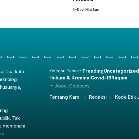
By
Devi Nila Sari
Trending
Uncategorized
si. Dua kata
Kategori Populer:
Hukum & Kriminal
Covid-19
Ragam
teknologi
About Company
Khususnya,
Tentang Kami
Redaksi
Kode Etik J
ring
ublik. Tak
nya memenuhi
si.