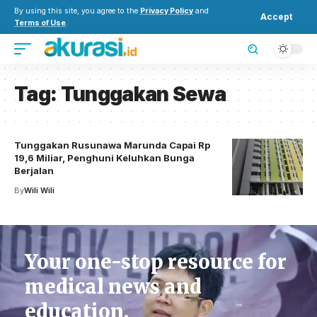
By using this site, you agree to the
Privacy Policy
and
Accept
Terms of Use
.
Tag:
Tunggakan Sewa
Tunggakan Rusunawa Marunda Capai Rp
19,6 Miliar, Penghuni Keluhkan Bunga
Berjalan
By
Wili Wili
Your one-stop resource for
medical news and
education.