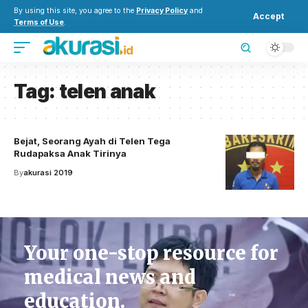
By using this site, you agree to the
Privacy Policy
and
Accept
Terms of Use
.
Tag:
telen anak
Bejat, Seorang Ayah di Telen Tega
Rudapaksa Anak Tirinya
By
akurasi 2019
Your one-stop resource for
medical news and
education.