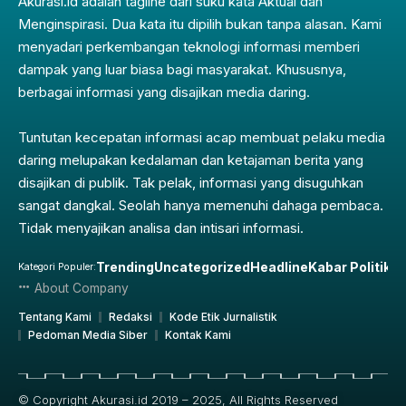
Akurasi.id adalah tagline dari suku kata Aktual dan
Menginspirasi. Dua kata itu dipilih bukan tanpa alasan. Kami
menyadari perkembangan teknologi informasi memberi
dampak yang luar biasa bagi masyarakat. Khususnya,
berbagai informasi yang disajikan media daring.
Tuntutan kecepatan informasi acap membuat pelaku media
daring melupakan kedalaman dan ketajaman berita yang
disajikan di publik. Tak pelak, informasi yang disuguhkan
sangat dangkal. Seolah hanya memenuhi dahaga pembaca.
Tidak menyajikan analisa dan intisari informasi.
Trending
Uncategorized
Headline
Kabar Politik
Pe
Kategori Populer:
About Company
Tentang Kami
Redaksi
Kode Etik Jurnalistik
Pedoman Media Siber
Kontak Kami
© Copyright Akurasi.id 2019 – 2025, All Rights Reserved