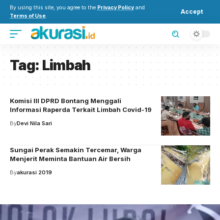
By using this site, you agree to the
Privacy Policy
and
Accept
Terms of Use
.
Tag:
Limbah
Komisi III DPRD Bontang Menggali
Informasi Raperda Terkait Limbah Covid-19
By
Devi Nila Sari
Sungai Perak Semakin Tercemar, Warga
Menjerit Meminta Bantuan Air Bersih
By
akurasi 2019