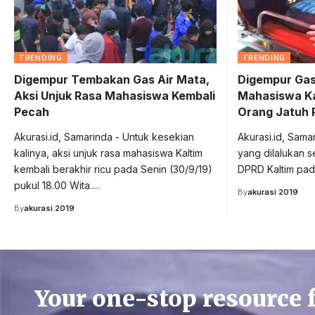
TRENDING
TRENDING
Digempur Tembakan Gas Air Mata,
Digempur Gas 
Aksi Unjuk Rasa Mahasiswa Kembali
Mahasiswa Ka
Pecah
Orang Jatuh 
Akurasi.id, Samarinda - Untuk kesekian
Akurasi.id, Samar
kalinya, aksi unjuk rasa mahasiswa Kaltim
yang dilalukan s
kembali berakhir ricu pada Senin (30/9/19)
DPRD Kaltim pada
pukul 18.00 Wita.…
By
akurasi 2019
By
akurasi 2019
Your one-stop resource 