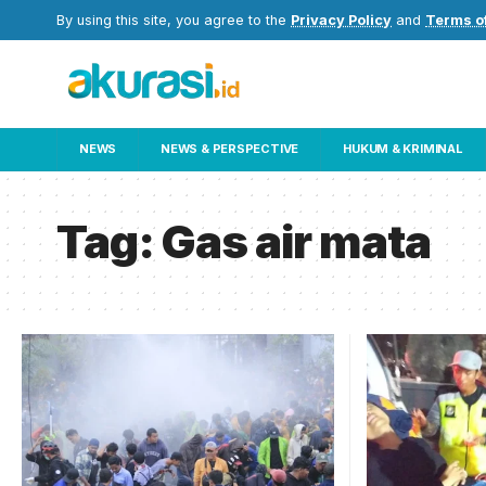
By using this site, you agree to the
Privacy Policy
and
Terms o
NEWS
NEWS & PERSPECTIVE
HUKUM & KRIMINAL
Tag:
Gas air mata