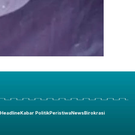
Headline
Kabar Politik
Peristiwa
News
Birokrasi