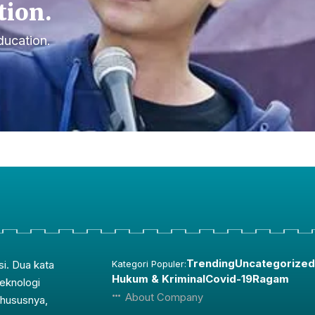
tion.
ducation.
Trending
Uncategorized
si. Dua kata
Kategori Populer:
Hukum & Kriminal
Covid-19
Ragam
teknologi
About Company
Khususnya,