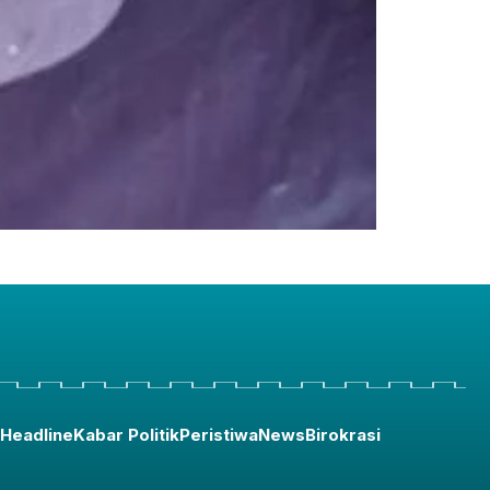
Headline
Kabar Politik
Peristiwa
News
Birokrasi