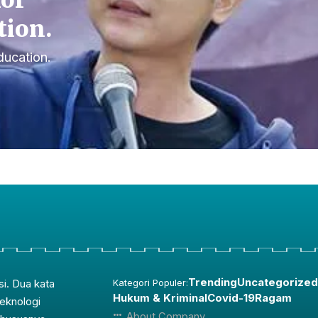
for
tion.
ducation.
Trending
Uncategorized
si. Dua kata
Kategori Populer:
Hukum & Kriminal
Covid-19
Ragam
teknologi
About Company