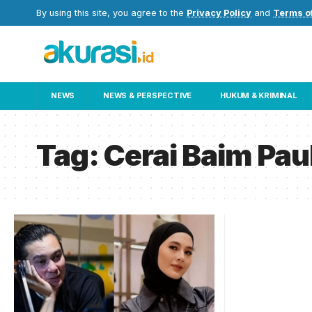
By using this site, you agree to the
Privacy Policy
and
Terms o
NEWS
NEWS & PERSPECTIVE
HUKUM & KRIMINAL
Tag:
Cerai Baim Pau