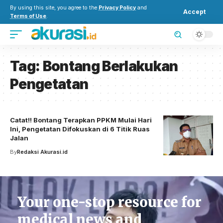
By using this site, you agree to the
Privacy Policy
and
Accept
Terms of Use
.
Tag:
Bontang Berlakukan
Pengetatan
Catat!! Bontang Terapkan PPKM Mulai Hari
Ini, Pengetatan Difokuskan di 6 Titik Ruas
Jalan
By
Redaksi Akurasi.id
Your one-stop resource for
medical news and