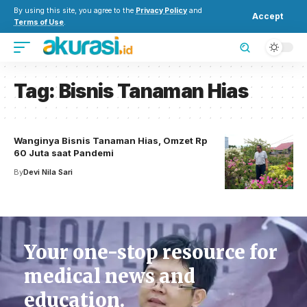
By using this site, you agree to the
Privacy Policy
and
Accept
Terms of Use
.
Tag:
Bisnis Tanaman Hias
Wanginya Bisnis Tanaman Hias, Omzet Rp
60 Juta saat Pandemi
By
Devi Nila Sari
Your one-stop resource for
medical news and
education.