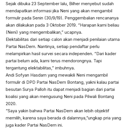
Sejak dibuka 23 September lalu, Bilher menyebut sudah
mendapatkan informasi jika Neni yang akan mengambil
formulir pada Senin (30/9/19). Penggembalian rencananya
akan dilakukan pada 3 Oktober 2019. “Harapan kami beliau
(Neni) yang mengembalikan,” ucapnya.
Elektabilitas dari setiap calon akan menjadi penilaian utama
Partai NasDem. Nantinya, setiap pendaftar perlu
melampirkan hasil survei secara independen. “Dari kader
partai belum ada, kami terus mendorongnya. Tapi
tergantung elektabilitas,” imbuhnya.
Andi Sofyan Hasdam yang mewakili Neni mengambil
formulir di DPD Partai NasDem Bontang, yakni kalau partai
besutan Surya Palloh itu dapat menjadi bagian dari partai
koalisi yang akan mengusung Neni pada Pilwali Bontang
2020.
“Saya yakin bahwa Partai NasDem akan lebih objektif
memilih, karena saya berada di dalamnya,”ungkap pria yang
juga kader Partai NasDem ini.