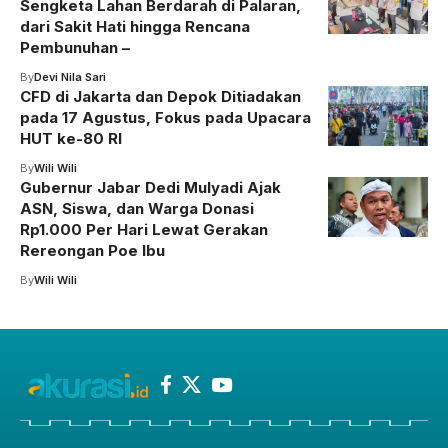
Sengketa Lahan Berdarah di Palaran,
dari Sakit Hati hingga Rencana
Pembunuhan –
By
Devi Nila Sari
CFD di Jakarta dan Depok Ditiadakan
pada 17 Agustus, Fokus pada Upacara
HUT ke-80 RI
By
Wili Wili
Gubernur Jabar Dedi Mulyadi Ajak
ASN, Siswa, dan Warga Donasi
Rp1.000 Per Hari Lewat Gerakan
Rereongan Poe Ibu
By
Wili Wili