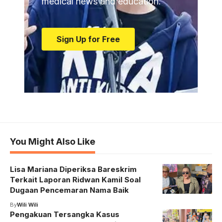
medical news and education.
Sign Up for Free
You Might Also Like
Lisa Mariana Diperiksa Bareskrim
Terkait Laporan Ridwan Kamil Soal
Dugaan Pencemaran Nama Baik
By
Wili Wili
Pengakuan Tersangka Kasus