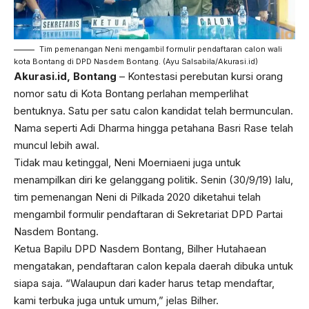
Tim pemenangan Neni mengambil formulir pendaftaran calon wali
kota Bontang di DPD Nasdem Bontang. (Ayu Salsabila/Akurasi.id)
Akurasi.id, Bontang
– Kontestasi perebutan kursi orang
nomor satu di Kota Bontang perlahan memperlihat
bentuknya. Satu per satu calon kandidat telah bermunculan.
Nama seperti Adi Dharma hingga petahana Basri Rase telah
muncul lebih awal.
Tidak mau ketinggal, Neni Moerniaeni juga untuk
menampilkan diri ke gelanggang politik. Senin (30/9/19) lalu,
tim pemenangan Neni di Pilkada 2020 diketahui telah
mengambil formulir pendaftaran di Sekretariat DPD Partai
Nasdem Bontang.
Ketua Bapilu DPD Nasdem Bontang, Bilher Hutahaean
mengatakan, pendaftaran calon kepala daerah dibuka untuk
siapa saja. “Walaupun dari kader harus tetap mendaftar,
kami terbuka juga untuk umum,” jelas Bilher.