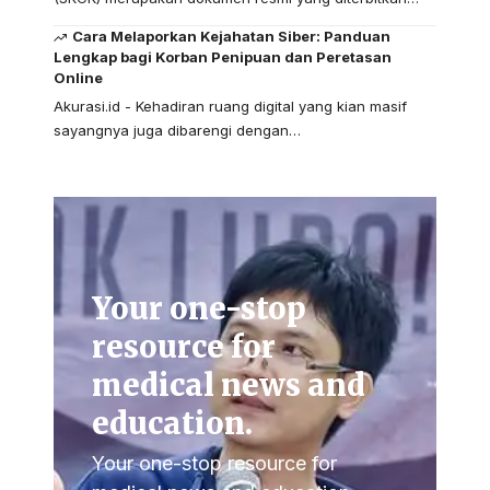
Cara Melaporkan Kejahatan Siber: Panduan
Lengkap bagi Korban Penipuan dan Peretasan
Online
Akurasi.id - Kehadiran ruang digital yang kian masif
sayangnya juga dibarengi dengan…
Your one-stop
resource for
medical news and
education.
Your one-stop resource for