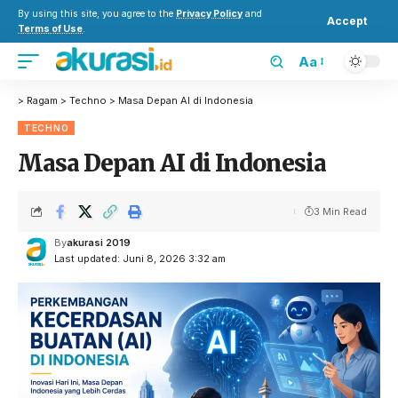
By using this site, you agree to the
Privacy Policy
and
Accept
Terms of Use
.
Aa
>
Ragam
>
Techno
>
Masa Depan AI di Indonesia
TECHNO
Masa Depan AI di Indonesia
3 Min Read
By
akurasi 2019
Last updated: Juni 8, 2026 3:32 am