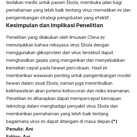
tindakan medis untuk pasien Ebola, membuka jalan bagi
pemahaman yang lebih baik tentang virus mematikan ini dan
pengembangan strategi pengobatan yang efektif.
Kesimpulan dan Implikasi Penelitian
Penelitian yang dilakukan oleh ilmuwan China ini
menunjukkan bahwa rekayasa virus Ebola dengan
menggunakan glikoprotein dari virus tersebut dapat
menghasilkan gejala yang mengerikan dan menyebabkan
kematian cepat pada hewan percobaan. Hasil ini
memberikan wawasan penting untuk pengembangan model
hewan dalam studi Ebola, namun juga menimbulkan
kekhawatiran akan potensi kebocoran dan risiko keamanan.
Penelitian ini diharapkan dapat mempercepat kemajuan
teknologi dalam menghadapi penyakit virus Ebola dan
memberikan pemahaman yang lebih baik tentang
bagaimana virus ini dapat ditangani di masa depan.
(*)
Penulis: Ani
Editor: Ani