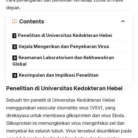
depan.
Contents
Penelitian di Universitas Kedokteran Hebei
Gejala Mengerikan dan Penyebaran Virus
Keamanan Laboratorium dan Kekhawatiran
Global
Kesimpulan dan Implikasi Penelitian
Penelitian di Universitas Kedokteran Hebei
Sebuah tim peneliti di Universitas Kedokteran Hebei
menggunakan vesicular stomatitis virus (VSV), yang
direkayasa untuk membawa glikoprotein dari virus Ebola.
Glikoprotein ini memungkinkan virus menginfeksi sel dan
menyebar ke seluruh tubuh. Virus tersebut disuntikkan pada