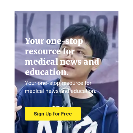
Your one-stop
resource for
medical news and
education.
Your one-stop resource for
medical news and education.
Sign Up for Free