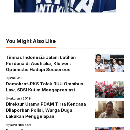
You Might Also Like
Timnas Indonesia Jalani Latihan
Perdana di Australia, Kluivert
Optimistis Hadapi Socceroos
By
Wili Wili
Demokrat-PKS Tolak RUU Omnibus
Law, SBSI Kutim Mengapresiasi
By
akurasi 2019
Direktur Utama PDAM Tirta Kencana
Dilaporkan Polisi, Warga Duga
Lakukan Penggelapan
By
Devi Nila Sari