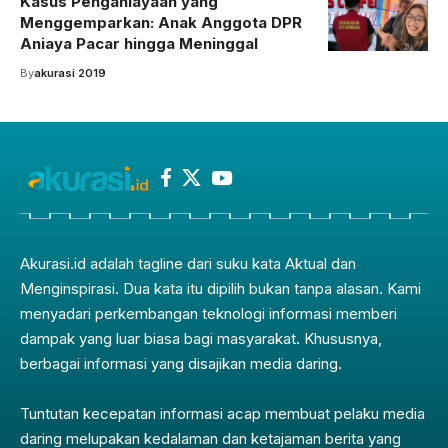
Kasus Penganiayaan yang
Menggemparkan: Anak Anggota DPR
Aniaya Pacar hingga Meninggal
By
akurasi 2019
Akurasi.id adalah tagline dari suku kata Aktual dan
Menginspirasi. Dua kata itu dipilih bukan tanpa alasan. Kami
menyadari perkembangan teknologi informasi memberi
dampak yang luar biasa bagi masyarakat. Khususnya,
berbagai informasi yang disajikan media daring.
Tuntutan kecepatan informasi acap membuat pelaku media
daring melupakan kedalaman dan ketajaman berita yang