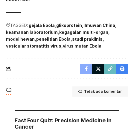
TAGGED:
gejala Ebola
glikoprotein
Ilmuwan China
keamanan laboratorium
kegagalan multi-organ
model hewan
penelitian Ebola
studi praklinis
vesicular stomatitis virus
virus mutan Ebola
Tidak ada komentar
Fast Four Quiz: Precision Medicine in
Cancer