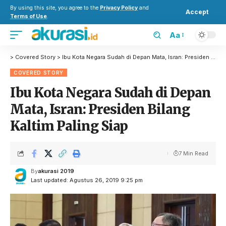
By using this site, you agree to the
Privacy Policy
and
Accept
Terms of Use
.
Aa
>
Covered Story
>
Ibu Kota Negara Sudah di Depan Mata, Isran: Presiden Bilang Kaltim Paling Siap
COVERED STORY
Ibu Kota Negara Sudah di Depan
Mata, Isran: Presiden Bilang
Kaltim Paling Siap
7 Min Read
By
akurasi 2019
Last updated: Agustus 26, 2019 9:25 pm