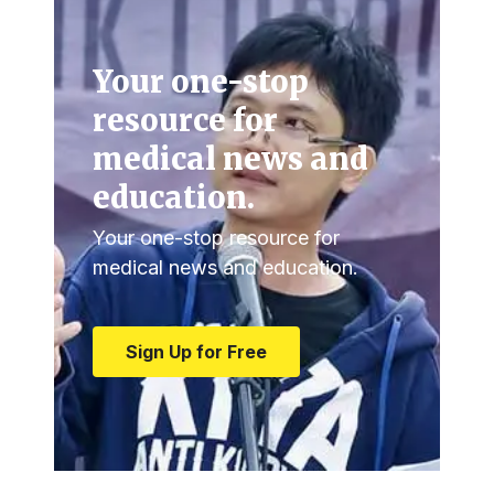
Your one-stop
resource for
medical news and
education.
Your one-stop resource for
medical news and education.
Sign Up for Free