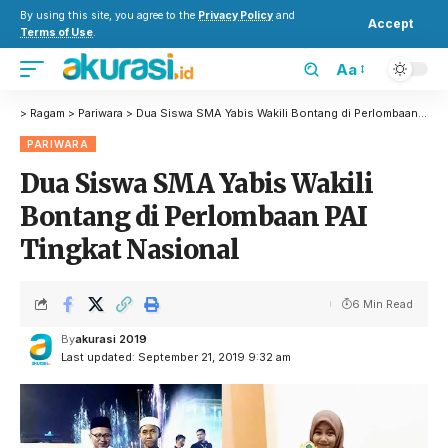
By using this site, you agree to the
Privacy Policy
and
Accept
Terms of Use
.
Aa
>
Ragam
>
Pariwara
>
Dua Siswa SMA Yabis Wakili Bontang di Perlombaan PAI Tingkat Nasional
PARIWARA
Dua Siswa SMA Yabis Wakili
Bontang di Perlombaan PAI
Tingkat Nasional
6 Min Read
By
akurasi 2019
Last updated: September 21, 2019 9:32 am