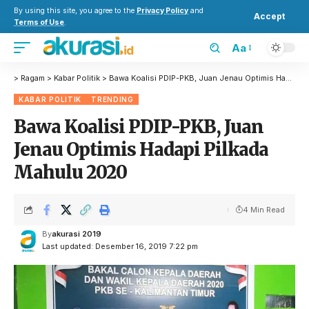
By using this site, you agree to the
Privacy Policy
and
Accept
Terms of Use
.
Aa
>
Ragam
>
Kabar Politik
>
Bawa Koalisi PDIP-PKB, Juan Jenau Optimis Hadapi Pilkada Mahulu 2020
KABAR POLITIK
TRENDING
Bawa Koalisi PDIP-PKB, Juan
Jenau Optimis Hadapi Pilkada
Mahulu 2020
4 Min Read
By
akurasi 2019
Last updated: Desember 16, 2019 7:22 pm