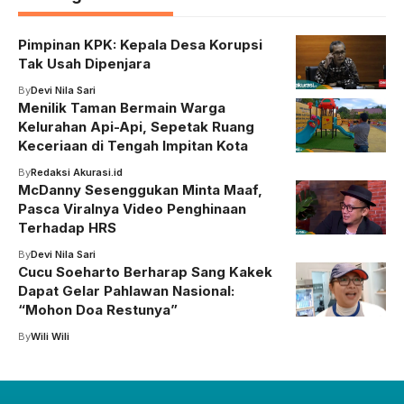
Pimpinan KPK: Kepala Desa Korupsi
Tak Usah Dipenjara
By
Devi Nila Sari
Menilik Taman Bermain Warga
Kelurahan Api-Api, Sepetak Ruang
Keceriaan di Tengah Impitan Kota
By
Redaksi Akurasi.id
McDanny Sesenggukan Minta Maaf,
Pasca Viralnya Video Penghinaan
Terhadap HRS
By
Devi Nila Sari
Cucu Soeharto Berharap Sang Kakek
Dapat Gelar Pahlawan Nasional:
“Mohon Doa Restunya”
By
Wili Wili