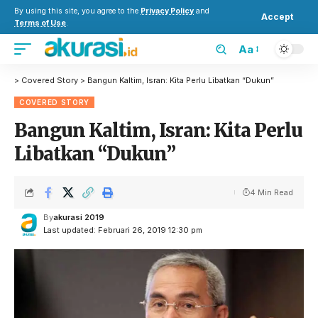
By using this site, you agree to the
Privacy Policy
and
Accept
Terms of Use
.
Aa
>
Covered Story
>
Bangun Kaltim, Isran: Kita Perlu Libatkan “Dukun”
COVERED STORY
Bangun Kaltim, Isran: Kita Perlu
Libatkan “Dukun”
4 Min Read
By
akurasi 2019
Last updated: Februari 26, 2019 12:30 pm