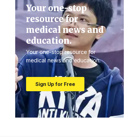
Your one-stop
resource for
medical news and
education.
Your one-stop resource for
medical news and education.
Sign Up for Free