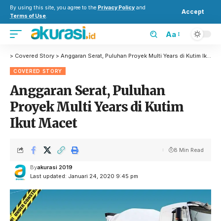
By using this site, you agree to the
Privacy Policy
and
Accept
Terms of Use
.
Aa
>
Covered Story
>
Anggaran Serat, Puluhan Proyek Multi Years di Kutim Ikut Macet
COVERED STORY
Anggaran Serat, Puluhan
Proyek Multi Years di Kutim
Ikut Macet
8 Min Read
By
akurasi 2019
Last updated: Januari 24, 2020 9:45 pm