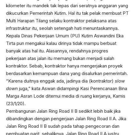
kilometer itu mandek tak lepas dari seratnya anggaran yang
dikucurkan Pemerintah Kutim. Hal itu tak pelak membuat PT
Multi Harapan Tilang selaku kontraktor pelaksana atas
infrastruktur itu, seolah setengah hati menuntaskannya.
Kepala Dinas Pekerjaan Umum (PU) Kutim Aswandini Eka
Tirta pun mengakui kalau dirinya tidak mampu berbuat
banyak atas hal itu. Alasannya, rendahnya progres
pekerjaan atas jalan itu memang bukan menjadi salah
kontraktor. Sebab, kontraktor hanya mengerjakan proyek
berdasarkan kemampuan dana yang disalurkan pemerintah.
“Karena duitnya enggak ada, jadinya dia (kontraktor)
slow
down
juga,” kata Aswan didampingi Kasi Perencanaan Bina
Marga Asran Lode ditemui media di ruang kerjanya, Kamis
(23/1/20).
Pembangunan Jalan Ring Road II B sedikit lebih baik jika
dibandingkan dengan pengerjaan Jalan Ring Road II A. Jika
Jalan Ring Road II B sudah pada tahap pengecoran dan
pembuatan parit, sebaliknya, Jalan Ring Road II A justru