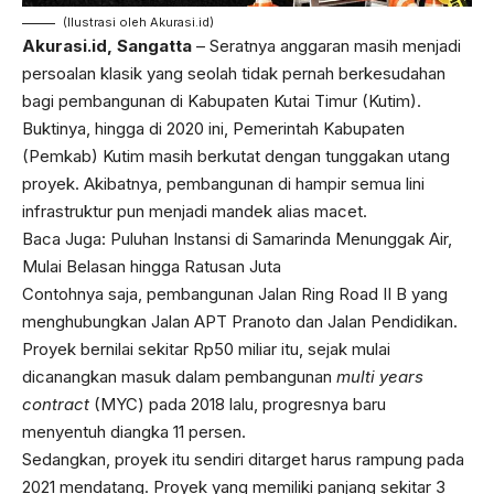
(Ilustrasi oleh Akurasi.id)
Akurasi.id, Sangatta
– Seratnya anggaran masih menjadi
persoalan klasik yang seolah tidak pernah berkesudahan
bagi pembangunan di Kabupaten Kutai Timur (Kutim).
Buktinya, hingga di 2020 ini, Pemerintah Kabupaten
(Pemkab) Kutim masih berkutat dengan tunggakan utang
proyek. Akibatnya, pembangunan di hampir semua lini
infrastruktur pun menjadi mandek alias macet.
Baca Juga:
Puluhan Instansi di Samarinda Menunggak Air,
Mulai Belasan hingga Ratusan Juta
Contohnya saja, pembangunan Jalan Ring Road II B yang
menghubungkan Jalan APT Pranoto dan Jalan Pendidikan.
Proyek bernilai sekitar Rp50 miliar itu, sejak mulai
dicanangkan masuk dalam pembangunan
multi years
contract
(MYC) pada 2018 lalu, progresnya baru
menyentuh diangka 11 persen.
Sedangkan, proyek itu sendiri ditarget harus rampung pada
2021 mendatang. Proyek yang memiliki panjang sekitar 3