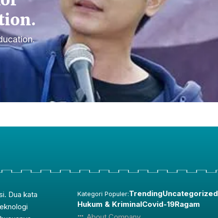
for
tion.
ducation.
Trending
Uncategorized
si. Dua kata
Kategori Populer:
Hukum & Kriminal
Covid-19
Ragam
teknologi
About Company