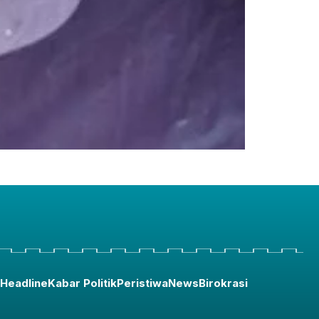
Headline
Kabar Politik
Peristiwa
News
Birokrasi