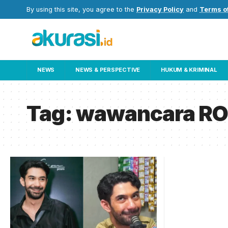
By using this site, you agree to the
Privacy Policy
and
Terms o
NEWS
NEWS & PERSPECTIVE
HUKUM & KRIMINAL
Tag:
wawancara RO