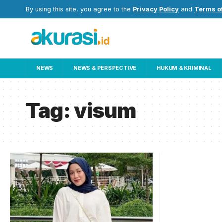
By using this site, you agree to the
Privacy Policy
and
Terms o
NEWS
NEWS & PERSPECTIVE
HUKUM & KRIMINAL
Tag:
visum