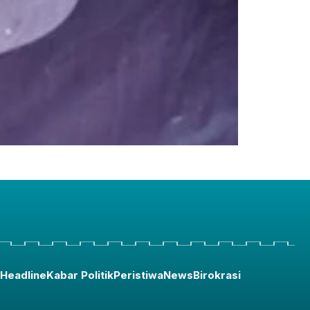
Headline
Kabar Politik
Peristiwa
News
Birokrasi