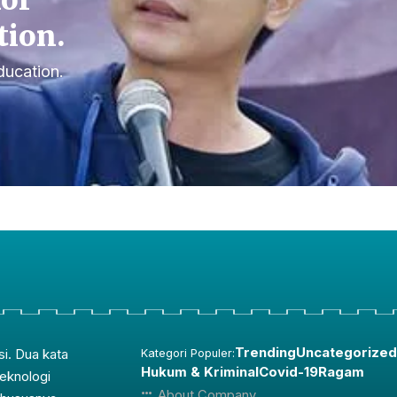
for
tion.
ducation.
Trending
Uncategorized
si. Dua kata
Kategori Populer:
Hukum & Kriminal
Covid-19
Ragam
teknologi
About Company