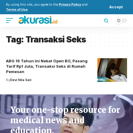
By using this site, you agree to the
Privacy Policy
and
Accept
Terms of Use
.
Tag:
Transaksi Seks
ABG 16 Tahun Ini Nekat Open BO, Pasang
Tarif Rp1 Juta, Transaksi Seks di Rumah
Pemesan
By
Devi Nila Sari
Your one-stop resource for
medical news and
education.