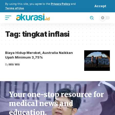
By using this site, you agree to the
Privacy Policy
and
Accept
Terms of Use
.
Tag:
tingkat inflasi
Biaya Hidup Meroket, Australia Naikkan
Upah Minimum 3,75%
By
Wili Wili
Your one-stop resource for
medical news and
education.