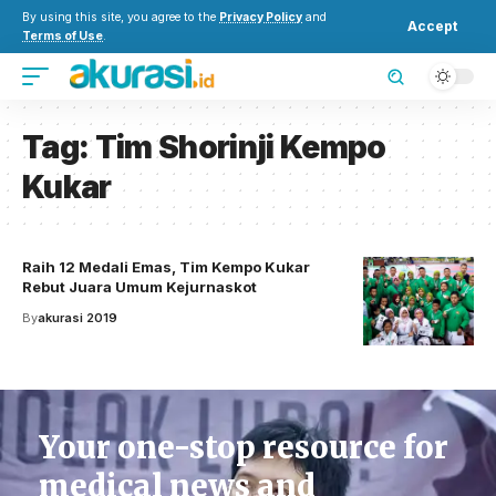
By using this site, you agree to the
Privacy Policy
and
Accept
Terms of Use
.
Tag:
Tim Shorinji Kempo
Kukar
Raih 12 Medali Emas, Tim Kempo Kukar
Rebut Juara Umum Kejurnaskot
By
akurasi 2019
Your one-stop resource for
medical news and