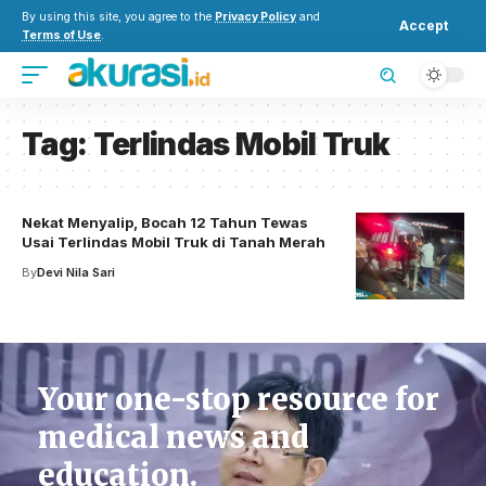
By using this site, you agree to the
Privacy Policy
and
Accept
Terms of Use
.
Tag:
Terlindas Mobil Truk
Nekat Menyalip, Bocah 12 Tahun Tewas
Usai Terlindas Mobil Truk di Tanah Merah
By
Devi Nila Sari
Your one-stop resource for
medical news and
education.