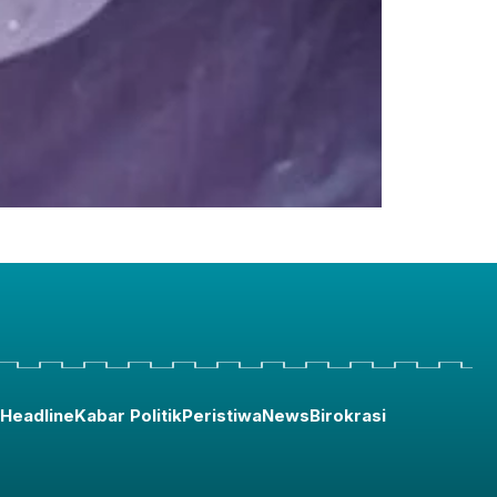
Headline
Kabar Politik
Peristiwa
News
Birokrasi